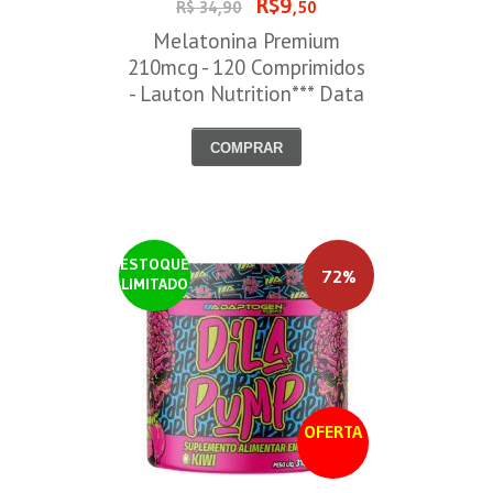
R$9
R$ 34,90
,50
Melatonina Premium
210mcg - 120 Comprimidos
- Lauton Nutrition*** Data
Venc. 30/08/2026
COMPRAR
ESTOQUE
72%
LIMITADO
OFERTA