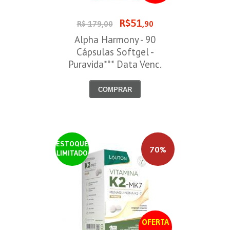
R$51
R$ 179,00
,90
Alpha Harmony - 90
Cápsulas Softgel -
Puravida*** Data Venc.
30/08/2026
COMPRAR
ESTOQUE
70%
LIMITADO
OFERTA