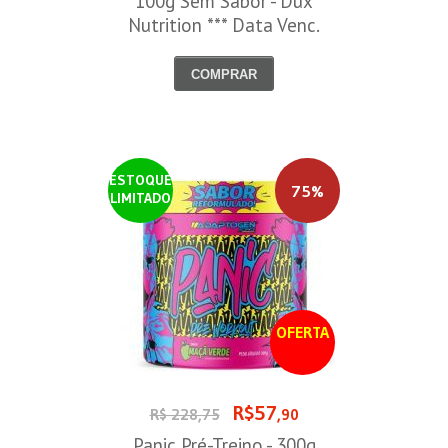
100g Sem Sabor - Dux
Nutrition *** Data Venc.
30/09/2026
COMPRAR
ESTOQUE
75%
LIMITADO
OFERTA
R$57
R$ 228,75
,90
Panic Pré-Treino - 300g