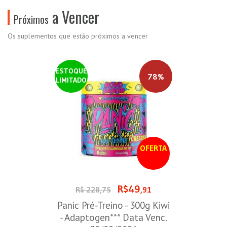
a Vencer
Próximos
Os suplementos que estão próximos a vencer
ESTOQUE
78%
LIMITADO
OFERTA
R$49
R$ 228,75
,91
Panic Pré-Treino - 300g Kiwi
- Adaptogen*** Data Venc.