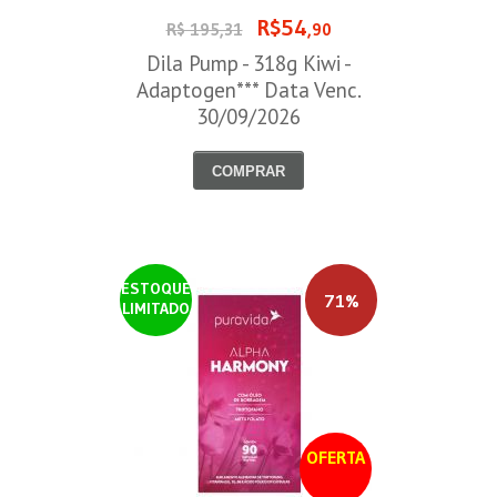
R$54
R$ 195,31
,90
Dila Pump - 318g Kiwi -
Adaptogen*** Data Venc.
30/09/2026
COMPRAR
ESTOQUE
71%
LIMITADO
OFERTA