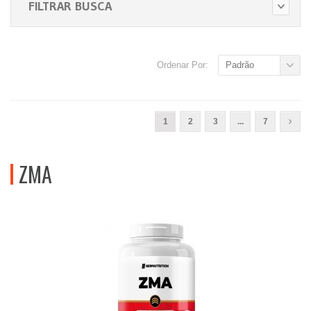
FILTRAR BUSCA
Ordenar Por:
Padrão
1
2
3
...
7
ZMA