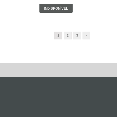
INDISPONÍVEL
1
2
3