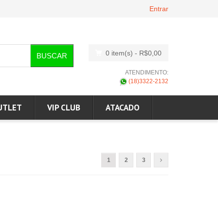
Entrar
0 item(s)
- R$0,00
BUSCAR
ATENDIMENTO:
(18)3322-2132
UTLET
VIP CLUB
ATACADO
1
2
3