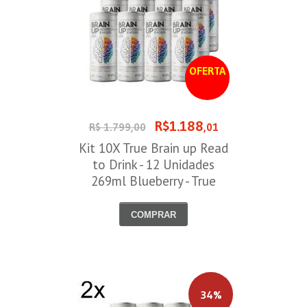
OFERTA
R$1.188
R$ 1.799,00
,01
Kit 10X True Brain up Read
to Drink - 12 Unidades
269ml Blueberry - True
Source
COMPRAR
34%