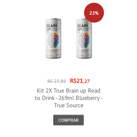
23%
R$21
R$ 27,80
,27
Kit 2X True Brain up Read
to Drink - 269ml Blueberry -
True Source
COMPRAR