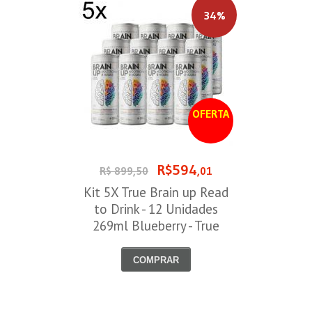
34%
OFERTA
R$594
R$ 899,50
,01
Kit 5X True Brain up Read
to Drink - 12 Unidades
269ml Blueberry - True
Source
COMPRAR