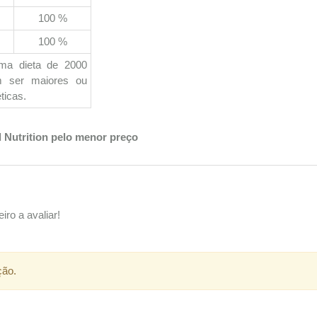
100 %
100 %
uma dieta de 2000
em ser maiores ou
ticas.
 Nutrition pelo menor preço
iro a avaliar!
ção.