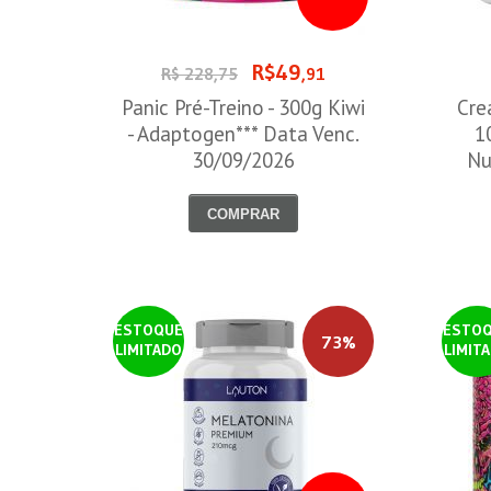
R$49
R$ 228,75
,91
Panic Pré-Treino - 300g Kiwi
Cre
- Adaptogen*** Data Venc.
1
30/09/2026
Nu
COMPRAR
ESTOQUE
ESTO
73%
LIMITADO
LIMIT