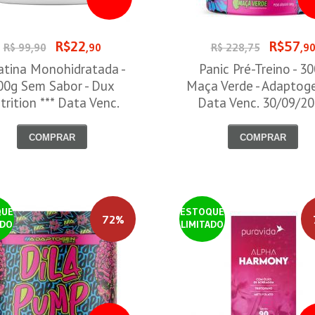
R$22
R$57
R$ 99,90
,90
R$ 228,75
,9
atina Monohidratada -
Panic Pré-Treino - 3
00g Sem Sabor - Dux
Maça Verde - Adaptog
trition *** Data Venc.
Data Venc. 30/09/2
30/09/2026
COMPRAR
COMPRAR
QUE
ESTOQUE
72%
ADO
LIMITADO