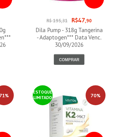
R$47
0
R$ 195,31
,90
00g
Dila Pump - 318g Tangerina
en***
- Adaptogen*** Data Venc.
026
30/09/2026
COMPRAR
ESTOQUE
71%
70%
LIMITADO