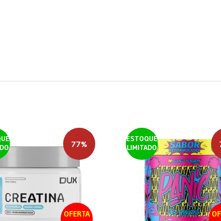
QUE
ESTOQUE
77%
ADO
LIMITADO
OFERTA
OF