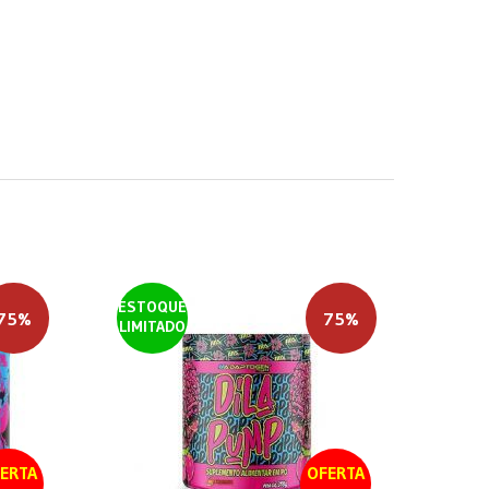
ESTOQUE
75%
75%
LIMITADO
ERTA
OFERTA