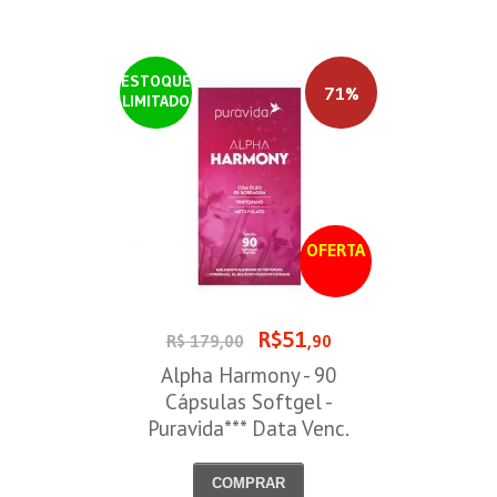
ESTOQUE
71%
LIMITADO
OFERTA
R$51
R$ 179,00
,90
Alpha Harmony - 90
Cápsulas Softgel -
Puravida*** Data Venc.
30/08/2026
COMPRAR