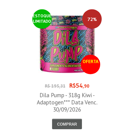
ESTOQUE
72%
LIMITADO
OFERTA
R$54
R$ 195,31
,90
Dila Pump - 318g Kiwi -
Adaptogen*** Data Venc.
30/09/2026
COMPRAR