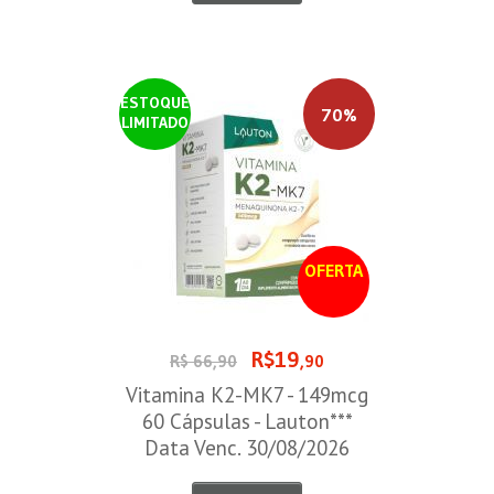
ESTOQUE
70%
LIMITADO
OFERTA
R$19
R$ 66,90
,90
Vitamina K2-MK7 - 149mcg
60 Cápsulas - Lauton***
Data Venc. 30/08/2026