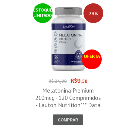
ESTOQUE
73%
LIMITADO
OFERTA
R$9
R$ 34,90
,50
Melatonina Premium
210mcg - 120 Comprimidos
- Lauton Nutrition*** Data
Venc. 30/08/2026
COMPRAR