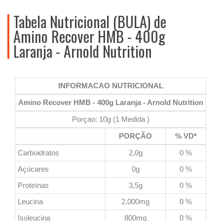
Tabela Nutricional (BULA) de
Amino Recover HMB - 400g
Laranja - Arnold Nutrition
INFORMACAO NUTRICIONAL
Amino Recover HMB - 400g Laranja - Arnold Nutrition
Porçao: 10g (1 Medida )
PORÇÃO
% VD*
Carboidratos
2,0g
0 %
Açúcares
0g
0 %
Proteínas
3,5g
0 %
Leucina
2.000mg
0 %
Isoleucina
800mg
0 %