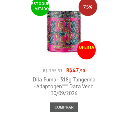
ESTOQUE
75%
LIMITADO
OFERTA
R$47
R$ 195,31
,90
Dila Pump - 318g Tangerina
- Adaptogen*** Data Venc.
30/09/2026
COMPRAR