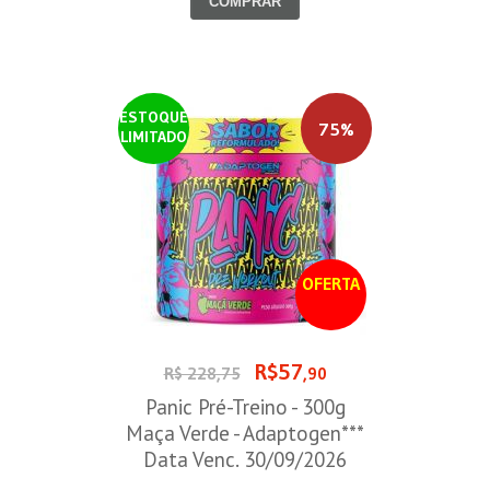
COMPRAR
ESTOQUE
75%
LIMITADO
OFERTA
R$57
R$ 228,75
,90
Panic Pré-Treino - 300g
Maça Verde - Adaptogen***
Data Venc. 30/09/2026