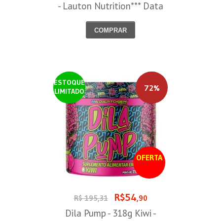
- Lauton Nutrition*** Data
Venc. 30/08/2026
COMPRAR
ESTOQUE
72%
LIMITADO
OFERTA
R$54
R$ 195,31
,90
Dila Pump - 318g Kiwi -