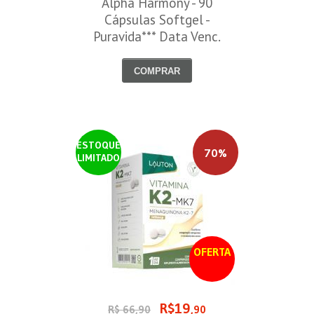
Alpha Harmony - 90
Cápsulas Softgel -
Puravida*** Data Venc.
30/08/2026
COMPRAR
ESTOQUE
70%
LIMITADO
OFERTA
R$19
R$ 66,90
,90