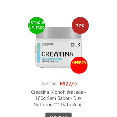
ESTOQUE
77%
LIMITADO
OFERTA
R$22
R$ 99,90
,90
Creatina Monohidratada -
100g Sem Sabor - Dux
Nutrition *** Data Venc.
30/09/2026