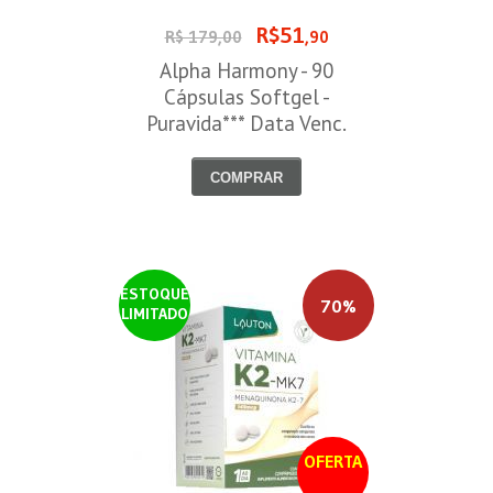
R$51
R$ 179,00
,90
Alpha Harmony - 90
Cápsulas Softgel -
Puravida*** Data Venc.
30/08/2026
COMPRAR
ESTOQUE
70%
LIMITADO
OFERTA