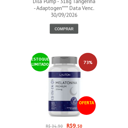
Dila Pump - 318g Tangerina
- Adaptogen*** Data Venc.
30/09/2026
COMPRAR
ESTOQUE
73%
LIMITADO
OFERTA
R$9
R$ 34,90
,50