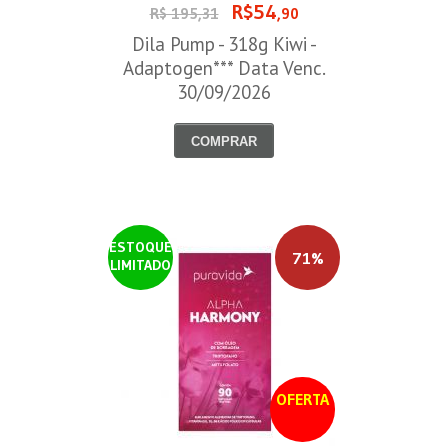
R$54
R$ 195,31
,90
Dila Pump - 318g Kiwi -
Adaptogen*** Data Venc.
30/09/2026
COMPRAR
ESTOQUE
71%
LIMITADO
OFERTA