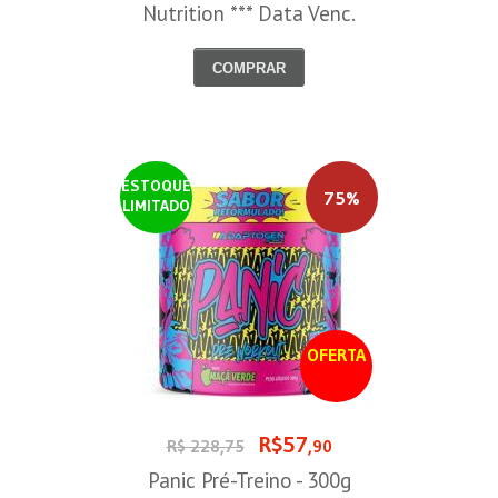
Nutrition *** Data Venc.
30/09/2026
COMPRAR
ESTOQUE
75%
LIMITADO
OFERTA
R$57
R$ 228,75
,90
Panic Pré-Treino - 300g