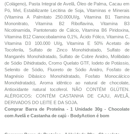
(Colágeno), Pasta Integral de Avelã, Óleo de Palma, Cacau em
Pó, Mel, Estabilizante Lecitina de Soja, Vitaminas e Minerais
(Vitamina A Palmitato 250.000UI/g, Vitamina B1 Tiamina
Mononitrato, Vitamina B2 Riboflavina, Vitamina B3
Nicotinamida, Pantotenato de Cálcio, Vitamina B6 Piridoxina,
Vitamina B12 Cianocobalamina 0,1%, Ácido Fólico, Vitamina C,
Vitamina D3 100.000 UI/g, Vitamina E 50% Acetato de
Tocoferila, Sulfato de Zinco Monohidratado, Sulfato de
Manganês Monohidratado, Sulfato de Cobre Anidro, Molibdato
de Sódio Dihidratado, Cromo Quelato GTF, Iodeto de Potássio,
Selenito de Sódio, Fluoreto de Sódio Anidro, Fosfato de
Magnésio Dibásico Monohidratado, Fosfato Monocálcico
Monohidratado), Aroma idêntico ao natural de chocolate,
Antioxidante natural tocoferol. NÃO CONTÉM GLÚTEN.
ALÉRGICOS: CONTÉM CASTANHA DE CAJU, AVELÃ,
DERIVADOS DO LEITE E DA SOJA.
Comprar Barra de Proteína - 1 Unidade 30g - Chocolate
com Avelã e Castanha de cajú - BodyAction é bom