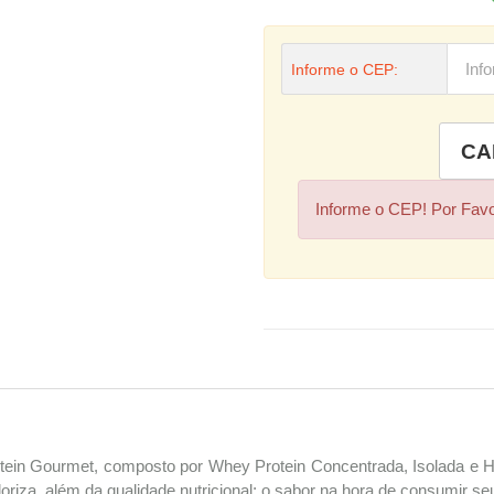
Informe o CEP:
Informe o CEP! Por Fav
ein Gourmet, composto por Whey Protein Concentrada, Isolada e Hid
za, além da qualidade nutricional; o sabor na hora de consumir se