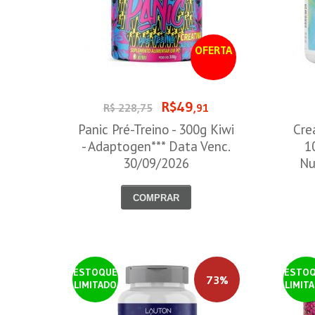
OFERTA
R$49
R$ 228,75
,91
Panic Pré-Treino - 300g Kiwi
Cre
- Adaptogen*** Data Venc.
1
30/09/2026
Nu
COMPRAR
ESTOQUE
ESTO
73%
LIMITADO
LIMIT