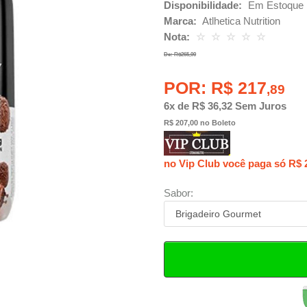
Disponibilidade:
Em Estoque
Marca:
Atlhetica Nutrition
Nota:
☆
☆
☆
☆
☆
De: R$265,00
POR: R$ 217
,89
6x de R$ 36,32 Sem Juros
R$ 207,00 no Boleto
no Vip Club você paga só R$ 
Sabor: