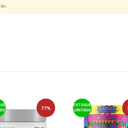
ção.
QUE
ESTOQUE
77%
ADO
LIMITADO