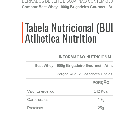
DERIVADOS DE LEITE E SOJA. NÃO CONTÉM GLÚ
Comprar Best Whey - 900g Brigadeiro Gourmet - Atl
Tabela Nutricional (B
Atlhetica Nutrition
INFORMACAO NUTRICIONAL
Best Whey - 900g Brigadeiro Gourmet - Atlhe
Porçao: 40g (2 Dosadores Cheios 
PORÇÃO
Valor Energético
142 Kcal
Carboidratos
4,7g
Proteínas
25g