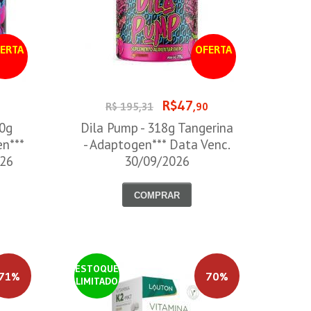
ERTA
OFERTA
R$47
0
R$ 195,31
,90
00g
Dila Pump - 318g Tangerina
en***
- Adaptogen*** Data Venc.
026
30/09/2026
COMPRAR
ESTOQUE
71%
70%
LIMITADO