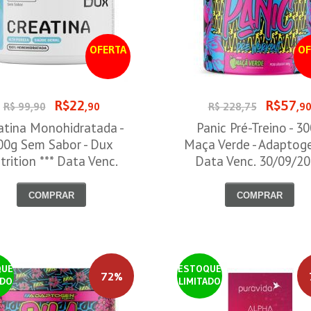
OFERTA
OF
R$22
R$57
R$ 99,90
,90
R$ 228,75
,9
atina Monohidratada -
Panic Pré-Treino - 3
00g Sem Sabor - Dux
Maça Verde - Adaptog
trition *** Data Venc.
Data Venc. 30/09/2
30/09/2026
COMPRAR
COMPRAR
QUE
ESTOQUE
72%
ADO
LIMITADO