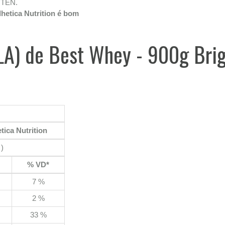
TEN.
hetica Nutrition é bom
ULA) de Best Whey - 900g Bri
tica Nutrition
)
% VD*
7 %
2 %
33 %