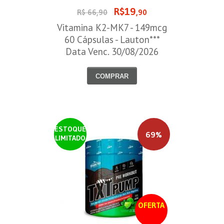
R$19
R$ 66,90
,90
Vitamina K2-MK7 - 149mcg
60 Cápsulas - Lauton***
Data Venc. 30/08/2026
COMPRAR
ESTOQUE
69%
LIMITADO
OFERTA