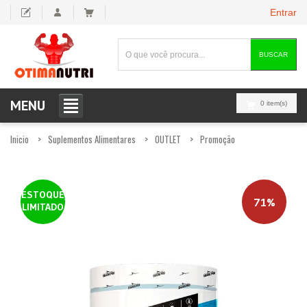
Entrar
BUSCAR
MENU
0 item(s)
Inicio
Suplementos Alimentares
OUTLET
Promoção
ESTOQUE
71%
LIMITADO