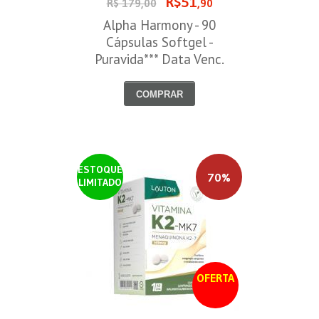
R$51
R$ 179,00
,90
Alpha Harmony - 90
Cápsulas Softgel -
Puravida*** Data Venc.
30/08/2026
COMPRAR
ESTOQUE
70%
LIMITADO
OFERTA