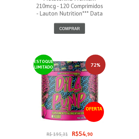
210mcg - 120 Comprimidos
- Lauton Nutrition*** Data
Venc. 30/08/2026
COMPRAR
ESTOQUE
72%
LIMITADO
OFERTA
R$54
R$ 195,31
,90