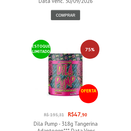
Data Venc. 30/09/2026
COMPRAR
ESTOQUE
75%
LIMITADO
OFERTA
R$47
R$ 195,31
,90
Dila Pump - 318g Tangerina
- Adaptogen*** Data Venc.