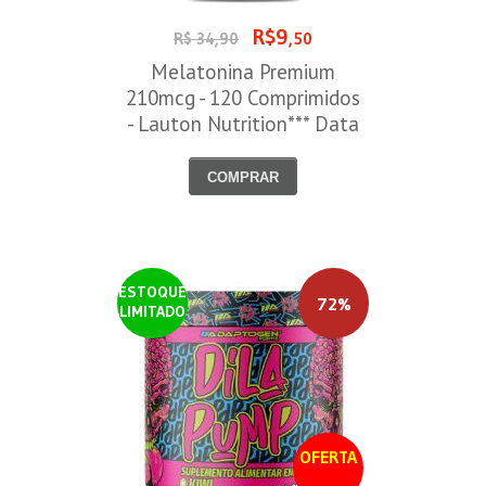
R$9
R$ 34,90
,50
Melatonina Premium
210mcg - 120 Comprimidos
- Lauton Nutrition*** Data
Venc. 30/08/2026
COMPRAR
ESTOQUE
72%
LIMITADO
OFERTA