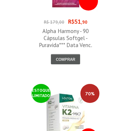
R$51
R$ 179,00
,90
Alpha Harmony - 90
Cápsulas Softgel -
Puravida*** Data Venc.
30/08/2026
COMPRAR
ESTOQUE
70%
LIMITADO