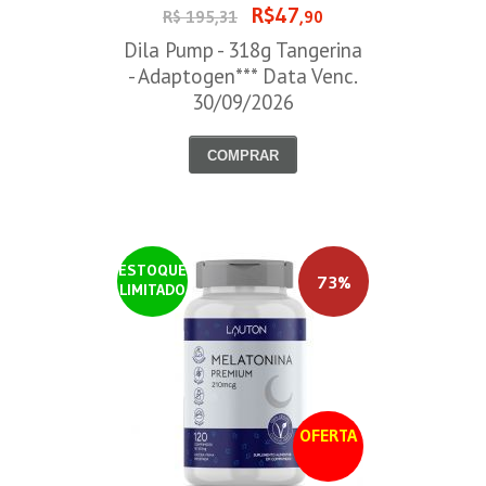
R$47
R$ 195,31
,90
Dila Pump - 318g Tangerina
- Adaptogen*** Data Venc.
30/09/2026
COMPRAR
ESTOQUE
73%
LIMITADO
OFERTA