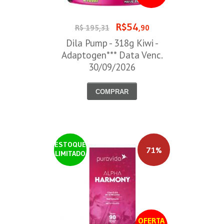
R$54
R$ 195,31
,90
Dila Pump - 318g Kiwi -
Adaptogen*** Data Venc.
30/09/2026
COMPRAR
ESTOQUE
71%
LIMITADO
OFERTA