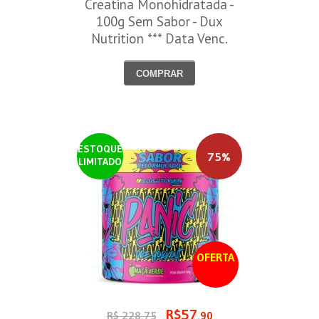
Creatina Monohidratada -
100g Sem Sabor - Dux
Nutrition *** Data Venc.
30/09/2026
COMPRAR
ESTOQUE
75%
LIMITADO
OFERTA
R$57
R$ 228,75
,90