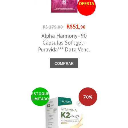
OFERTA
R$51
R$ 179,00
,90
Alpha Harmony - 90
Cápsulas Softgel -
Puravida*** Data Venc.
30/08/2026
COMPRAR
ESTOQUE
70%
LIMITADO