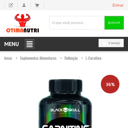
Entrar
BUSCAR
MENU
0 item(s)
Inicio
Suplementos Alimentares
Definição
L-Carnitina
36%