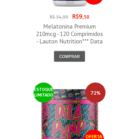
R$9
R$ 34,90
,50
Melatonina Premium
210mcg - 120 Comprimidos
- Lauton Nutrition*** Data
Venc. 30/08/2026
COMPRAR
ESTOQUE
72%
LIMITADO
OFERTA