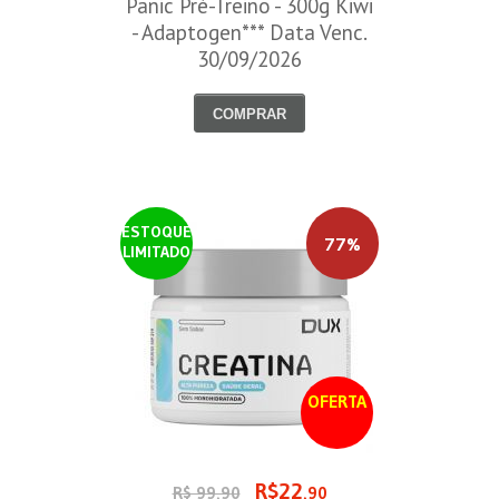
Panic Pré-Treino - 300g Kiwi
- Adaptogen*** Data Venc.
30/09/2026
COMPRAR
ESTOQUE
77%
LIMITADO
OFERTA
R$22
R$ 99,90
,90