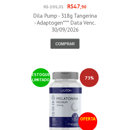
R$47
R$ 195,31
,90
Dila Pump - 318g Tangerina
- Adaptogen*** Data Venc.
30/09/2026
COMPRAR
ESTOQUE
73%
LIMITADO
OFERTA