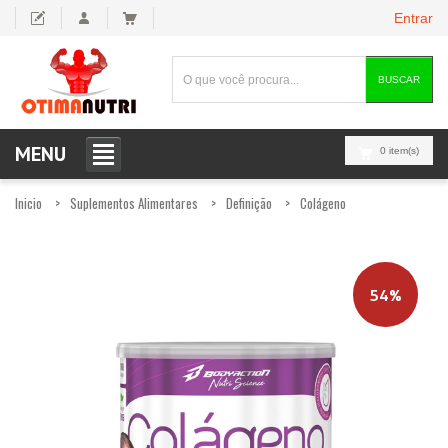
Entrar
BUSCAR
MENU
0 item(s)
Inicio
Suplementos Alimentares
Definição
Colágeno
54%