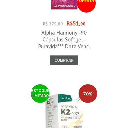
OFERTA
R$51
R$ 179,00
,90
Alpha Harmony - 90
Cápsulas Softgel -
Puravida*** Data Venc.
30/08/2026
COMPRAR
ESTOQUE
70%
LIMITADO