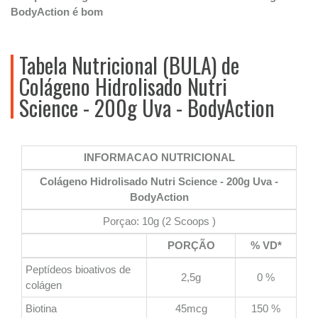
BodyAction é bom
Tabela Nutricional (BULA) de
Colágeno Hidrolisado Nutri
Science - 200g Uva - BodyAction
INFORMACAO NUTRICIONAL
Colágeno Hidrolisado Nutri Science - 200g Uva -
BodyAction
Porçao: 10g (2 Scoops )
PORÇÃO
% VD*
Peptídeos bioativos de
2,5g
0 %
colágen
Biotina
45mcg
150 %