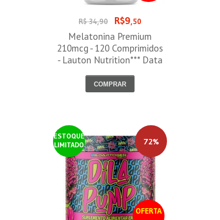
R$9
R$ 34,90
,50
Melatonina Premium
210mcg - 120 Comprimidos
- Lauton Nutrition*** Data
Venc. 30/08/2026
COMPRAR
ESTOQUE
72%
LIMITADO
OFERTA