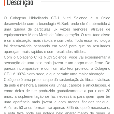
Descrição
O Colágeno Hidrolisado CT-1 Nutri Science é o único
desenvolvido com a tecnologia AbSorb onde ele é submetido à
uma quebra de partículas 5x vezes menores, através de
equipamentos Micro-Mesh de última geração. O resultado disso
é uma absorção mais rápida e completa. Toda essa tecnologia
foi desenvolvida pensando em você para que os resultados
apareçam mais rápidos e com resultados nítidos.
Com o Colágeno CT-1 Nutri Science, você vai experimentar a
sensação de uma pele mais jovem e um corpo mais firme. De
pureza incomparável e com um alto teor proteico, o Colágeno
CT-1 é 100% hidrolisado, o que permite uma maior absorção.
Colágeno é uma proteína que dá sustentação às fibras elásticas
da pele e melhora a saúde das unhas, cabelos e articulações, e
como deixa de ser produzido gradativamente a partir dos 30
anos, a suplementação se faz necessária para quem quer ter
uma aparência mais jovem e com menos flacidez tecidual.
Após os 50 anos formam-se apenas 35% do que é necessário,
e esta falta pode ser notada pelo aparecimento de rugas, a