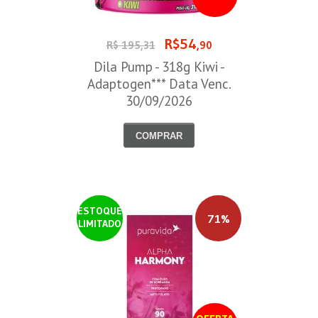
R$54
R$ 195,31
,90
Dila Pump - 318g Kiwi -
Adaptogen*** Data Venc.
30/09/2026
COMPRAR
ESTOQUE
71%
LIMITADO