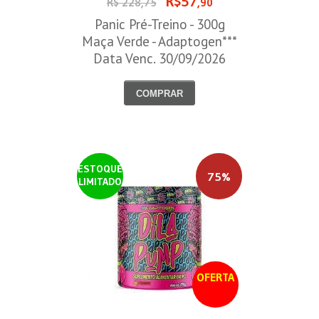
R$57
R$ 228,75
,90
Panic Pré-Treino - 300g
Maça Verde - Adaptogen***
Data Venc. 30/09/2026
COMPRAR
ESTOQUE
75%
LIMITADO
OFERTA