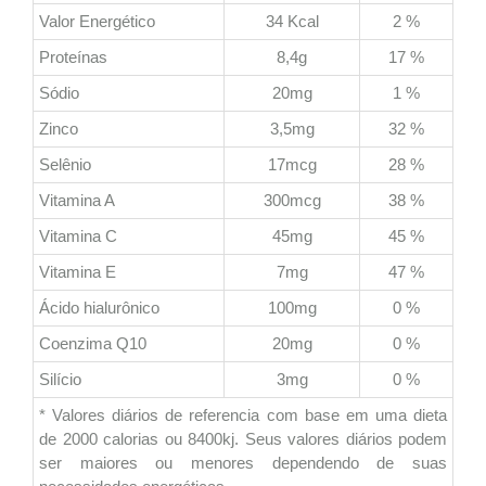
Valor Energético
34 Kcal
2 %
Proteínas
8,4g
17 %
Sódio
20mg
1 %
Zinco
3,5mg
32 %
Selênio
17mcg
28 %
Vitamina A
300mcg
38 %
Vitamina C
45mg
45 %
Vitamina E
7mg
47 %
Ácido hialurônico
100mg
0 %
Coenzima Q10
20mg
0 %
Silício
3mg
0 %
* Valores diários de referencia com base em uma dieta
de 2000 calorias ou 8400kj. Seus valores diários podem
ser maiores ou menores dependendo de suas