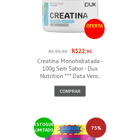
OFERTA
R$22
R$ 99,90
,90
Creatina Monohidratada -
100g Sem Sabor - Dux
Nutrition *** Data Venc.
30/09/2026
COMPRAR
ESTOQUE
75%
LIMITADO