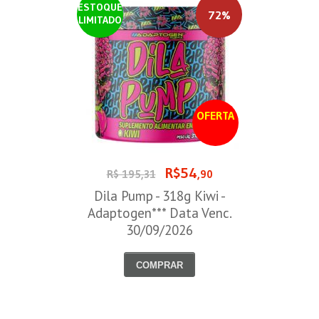
ESTOQUE
72%
LIMITADO
OFERTA
R$54
R$ 195,31
,90
Dila Pump - 318g Kiwi -
Adaptogen*** Data Venc.
30/09/2026
COMPRAR