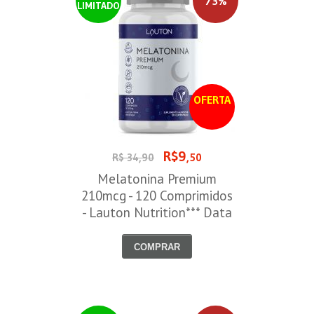
73%
LIMITADO
OFERTA
R$9
R$ 34,90
,50
Melatonina Premium
210mcg - 120 Comprimidos
- Lauton Nutrition*** Data
Venc. 30/08/2026
COMPRAR