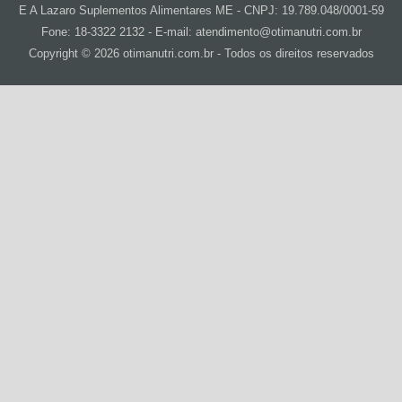
E A Lazaro Suplementos Alimentares ME - CNPJ: 19.789.048/0001-59
Fone: 18-3322 2132 - E-mail: atendimento@otimanutri.com.br
Copyright © 2026 otimanutri.com.br - Todos os direitos reservados