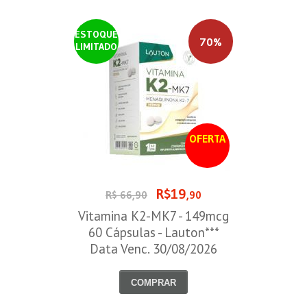
ESTOQUE
70%
LIMITADO
OFERTA
R$19
R$ 66,90
,90
Vitamina K2-MK7 - 149mcg
60 Cápsulas - Lauton***
Data Venc. 30/08/2026
COMPRAR