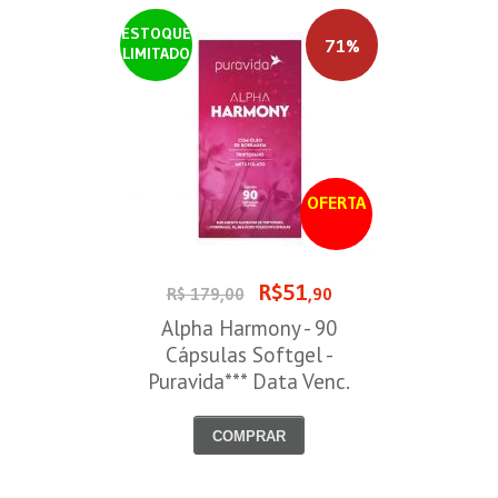
ESTOQUE
71%
LIMITADO
OFERTA
R$51
R$ 179,00
,90
Alpha Harmony - 90
Cápsulas Softgel -
Puravida*** Data Venc.
30/08/2026
COMPRAR