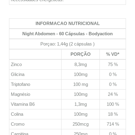
INFORMACAO NUTRICIONAL
Night Abdomen - 60 Cápsulas - Bodyaction
Porçao: 1,44g (2 cápsulas )
PORÇÃO
% VD*
Zinco
8,3mg
75 %
Glicina
100mg
0 %
Triptofano
100 mg
0 %
Magnésio
100mg
24 %
Vitamina B6
1,3mg
100 %
Colina
100mg
18 %
Cromo
250mcg
714 %
Carnitina
250mg
0 %