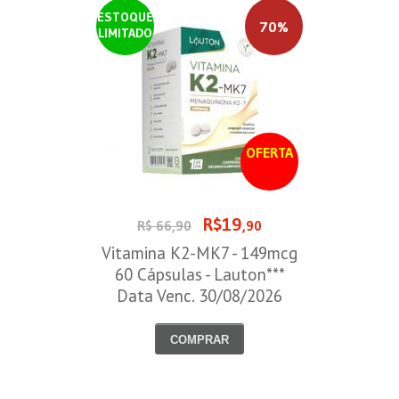
ESTOQUE
70%
LIMITADO
OFERTA
R$19
R$ 66,90
,90
Vitamina K2-MK7 - 149mcg
60 Cápsulas - Lauton***
Data Venc. 30/08/2026
COMPRAR