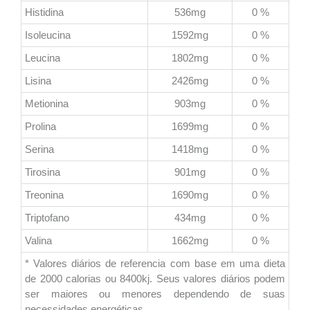
Histidina
536mg
0 %
Isoleucina
1592mg
0 %
Leucina
1802mg
0 %
Lisina
2426mg
0 %
Metionina
903mg
0 %
Prolina
1699mg
0 %
Serina
1418mg
0 %
Tirosina
901mg
0 %
Treonina
1690mg
0 %
Triptofano
434mg
0 %
Valina
1662mg
0 %
* Valores diários de referencia com base em uma dieta
de 2000 calorias ou 8400kj. Seus valores diários podem
ser maiores ou menores dependendo de suas
necessidades energéticas.