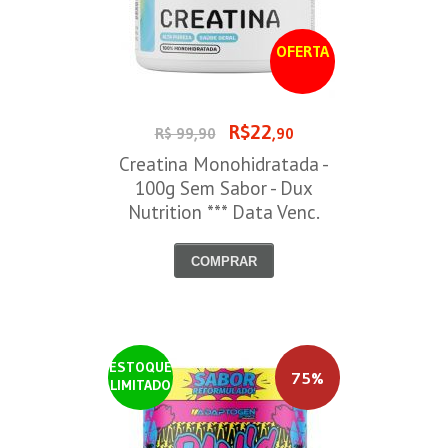
OFERTA
R$22
R$ 99,90
,90
Creatina Monohidratada -
100g Sem Sabor - Dux
Nutrition *** Data Venc.
30/09/2026
COMPRAR
ESTOQUE
75%
LIMITADO