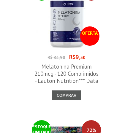
OFERTA
R$9
R$ 34,90
,50
Melatonina Premium
210mcg - 120 Comprimidos
- Lauton Nutrition*** Data
Venc. 30/08/2026
COMPRAR
ESTOQUE
72%
LIMITADO