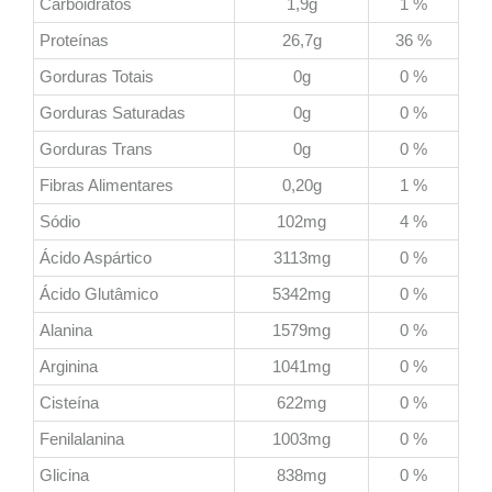
Carboidratos
1,9g
1 %
Proteínas
26,7g
36 %
Gorduras Totais
0g
0 %
Gorduras Saturadas
0g
0 %
Gorduras Trans
0g
0 %
Fibras Alimentares
0,20g
1 %
Sódio
102mg
4 %
Ácido Aspártico
3113mg
0 %
Ácido Glutâmico
5342mg
0 %
Alanina
1579mg
0 %
Arginina
1041mg
0 %
Cisteína
622mg
0 %
Fenilalanina
1003mg
0 %
Glicina
838mg
0 %