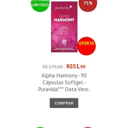
71%
LIMITADO
OFERTA
R$51
R$ 179,00
,90
Alpha Harmony - 90
Cápsulas Softgel -
Puravida*** Data Venc.
30/08/2026
COMPRAR