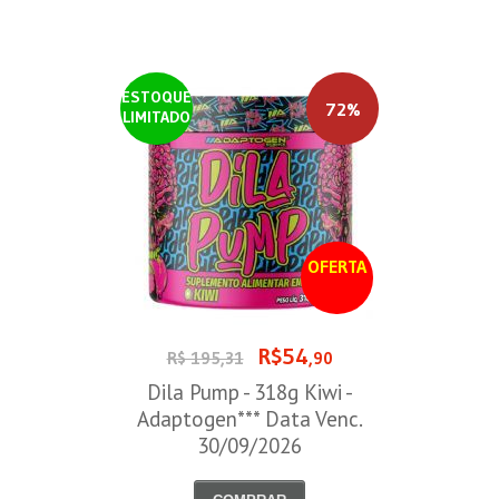
ESTOQUE
72%
LIMITADO
OFERTA
R$54
R$ 195,31
,90
Dila Pump - 318g Kiwi -
Adaptogen*** Data Venc.
30/09/2026