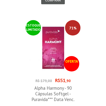
COMPRAR
ESTOQUE
71%
LIMITADO
OFERTA
R$51
R$ 179,00
,90
Alpha Harmony - 90
Cápsulas Softgel -
Puravida*** Data Venc.
30/08/2026