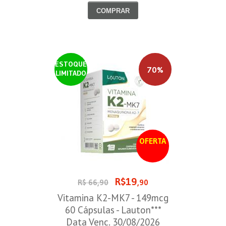
COMPRAR
ESTOQUE
70%
LIMITADO
OFERTA
R$19
R$ 66,90
,90
Vitamina K2-MK7 - 149mcg
60 Cápsulas - Lauton***
Data Venc. 30/08/2026