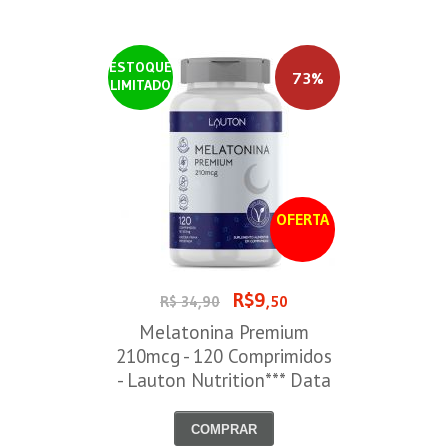
ESTOQUE
73%
LIMITADO
OFERTA
R$9
R$ 34,90
,50
Melatonina Premium
210mcg - 120 Comprimidos
- Lauton Nutrition*** Data
Venc. 30/08/2026
COMPRAR