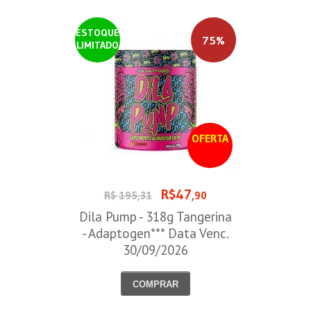
ESTOQUE
75%
LIMITADO
OFERTA
R$47
R$ 195,31
,90
Dila Pump - 318g Tangerina
- Adaptogen*** Data Venc.
30/09/2026
COMPRAR