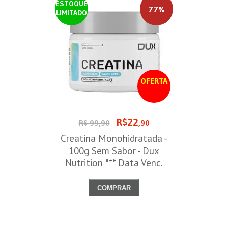
ESTOQUE
77%
LIMITADO
OFERTA
R$22
R$ 99,90
,90
Creatina Monohidratada -
100g Sem Sabor - Dux
Nutrition *** Data Venc.
30/09/2026
COMPRAR