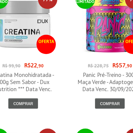
TADO
LIMITADO
OFERTA
OFE
R$22
R$57
R$ 99,90
,90
R$ 228,75
,90
atina Monohidratada -
Panic Pré-Treino - 30
00g Sem Sabor - Dux
Maça Verde - Adaptoge
trition *** Data Venc.
Data Venc. 30/09/20
30/09/2026
COMPRAR
COMPRAR