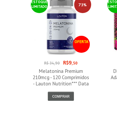
ESTOQUE
ESTO
73%
LIMITADO
LIMI
OFERTA
R$9
R$ 34,90
,50
Melatonina Premium
D
210mcg - 120 Comprimidos
Ad
- Lauton Nutrition*** Data
Venc. 30/08/2026
COMPRAR