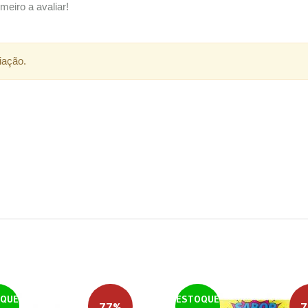
meiro a avaliar!
iação.
QUE
ESTOQUE
77%
7