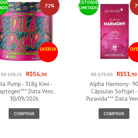
QUE
ESTOQUE
72%
7
TADO
LIMITADO
OFERTA
OFE
R$54
R$51
R$ 195,31
,90
R$ 179,00
,90
ila Pump - 318g Kiwi -
Alpha Harmony - 9
aptogen*** Data Venc.
Cápsulas Softgel -
30/09/2026
Puravida*** Data Ven
30/08/2026
COMPRAR
COMPRAR