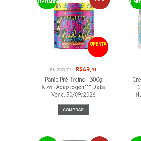
LIMITADO
LIMI
OFERTA
R$49
R$ 228,75
,91
Panic Pré-Treino - 300g
Cre
Kiwi - Adaptogen*** Data
1
Venc. 30/09/2026
Nu
COMPRAR