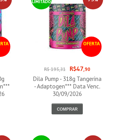
LIMITADO
RTA
OFERTA
R$47
R$ 195,31
,90
0g
Dila Pump - 318g Tangerina
n***
- Adaptogen*** Data Venc.
26
30/09/2026
COMPRAR