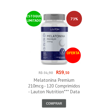
ESTOQUE
73%
LIMITADO
OFERTA
R$9
R$ 34,90
,50
Melatonina Premium
210mcg - 120 Comprimidos
- Lauton Nutrition*** Data
Venc. 30/08/2026
COMPRAR