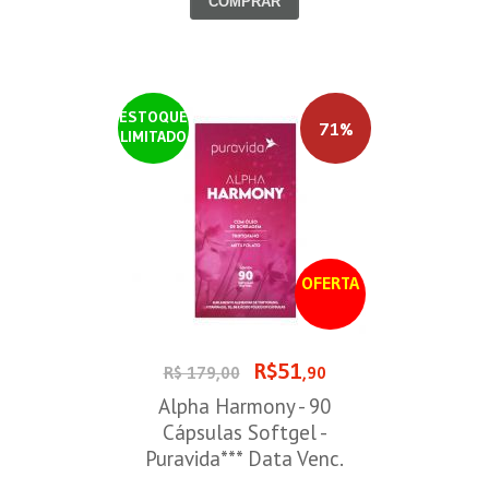
COMPRAR
ESTOQUE
71%
LIMITADO
OFERTA
R$51
R$ 179,00
,90
Alpha Harmony - 90
Cápsulas Softgel -
Puravida*** Data Venc.
30/08/2026