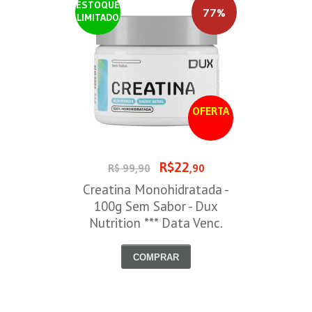
ESTOQUE
77%
LIMITADO
OFERTA
R$22
R$ 99,90
,90
Creatina Monohidratada -
100g Sem Sabor - Dux
Nutrition *** Data Venc.
30/09/2026
COMPRAR