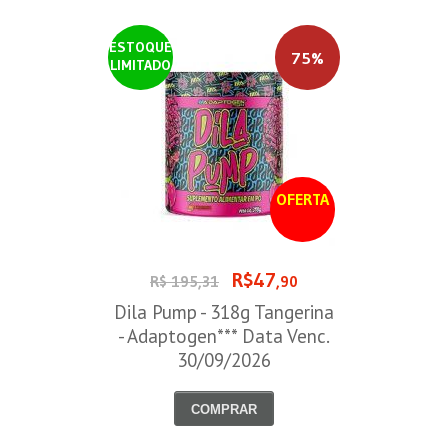
ESTOQUE
75%
LIMITADO
OFERTA
R$47
R$ 195,31
,90
Dila Pump - 318g Tangerina
- Adaptogen*** Data Venc.
30/09/2026
COMPRAR