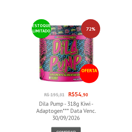
ESTOQUE
72%
LIMITADO
OFERTA
R$54
R$ 195,31
,90
Dila Pump - 318g Kiwi -
Adaptogen*** Data Venc.
30/09/2026