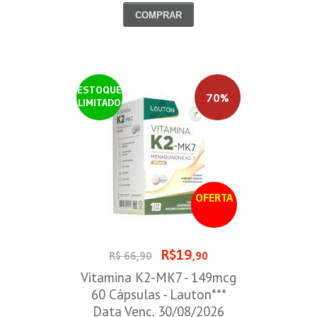
COMPRAR
ESTOQUE
70%
LIMITADO
OFERTA
R$19
R$ 66,90
,90
Vitamina K2-MK7 - 149mcg
60 Cápsulas - Lauton***
Data Venc. 30/08/2026