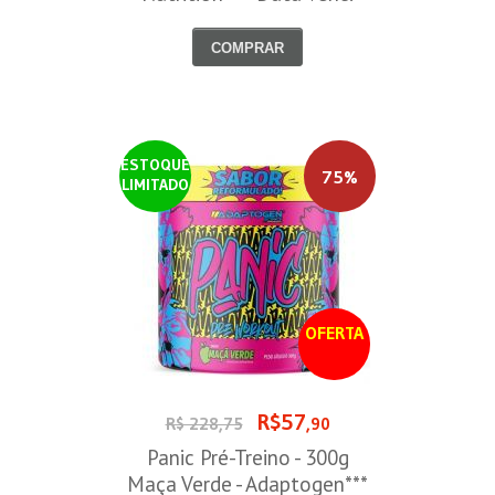
30/09/2026
COMPRAR
ESTOQUE
75%
LIMITADO
OFERTA
R$57
R$ 228,75
,90
Panic Pré-Treino - 300g
Maça Verde - Adaptogen***