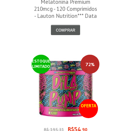
Melatonina Premium
210mcg - 120 Comprimidos
- Lauton Nutrition*** Data
Venc. 30/08/2026
COMPRAR
ESTOQUE
72%
LIMITADO
OFERTA
R$54
R$ 195,31
,90