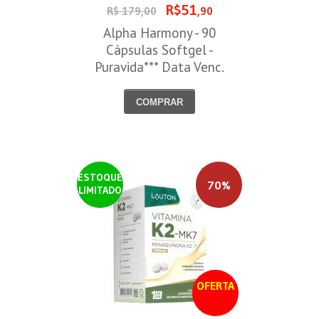
R$51
R$ 179,00
,90
Alpha Harmony - 90
Cápsulas Softgel -
Puravida*** Data Venc.
30/08/2026
COMPRAR
ESTOQUE
70%
LIMITADO
OFERTA