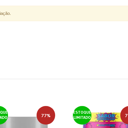
iação.
QUE
ESTOQUE
77%
7
TADO
LIMITADO