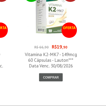
RTA
OFERTA
R$19
R$ 66,90
,90
0
Vitamina K2-MK7 - 149mcg
60 Cápsulas - Lauton***
c.
Data Venc. 30/08/2026
COMPRAR