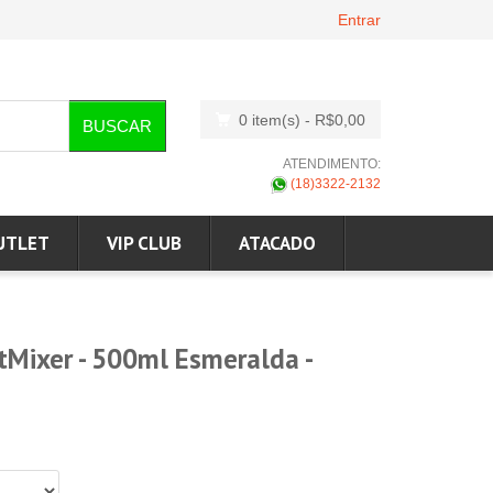
Entrar
0 item(s)
- R$0,00
BUSCAR
ATENDIMENTO:
(18)3322-2132
UTLET
VIP CLUB
ATACADO
tMixer - 500ml Esmeralda -