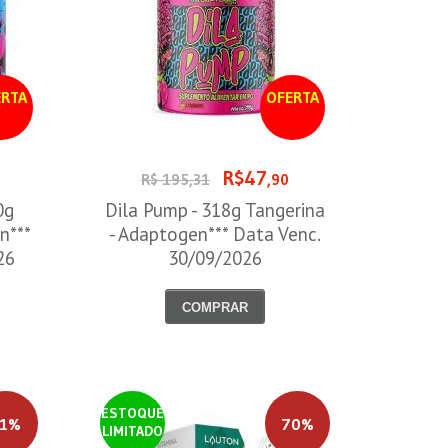
RTA
OFERTA
R$47
R$ 195,31
,90
0g
Dila Pump - 318g Tangerina
n***
- Adaptogen*** Data Venc.
26
30/09/2026
COMPRAR
ESTOQUE
1%
70%
LIMITADO