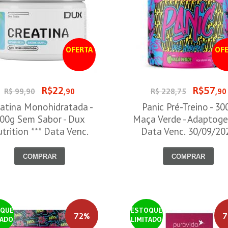
OFERTA
OFE
R$22
R$57
R$ 99,90
,90
R$ 228,75
,90
atina Monohidratada -
Panic Pré-Treino - 30
00g Sem Sabor - Dux
Maça Verde - Adaptoge
trition *** Data Venc.
Data Venc. 30/09/20
30/09/2026
COMPRAR
COMPRAR
QUE
ESTOQUE
72%
7
TADO
LIMITADO