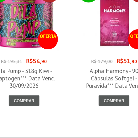
OFERTA
OFE
R$54
R$51
R$ 195,31
,90
R$ 179,00
,90
ila Pump - 318g Kiwi -
Alpha Harmony - 9
aptogen*** Data Venc.
Cápsulas Softgel -
30/09/2026
Puravida*** Data Ven
30/08/2026
COMPRAR
COMPRAR