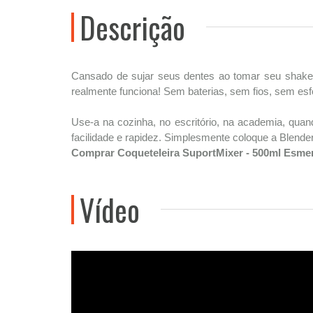
Descrição
Cansado de sujar seus dentes ao tomar seu shake?
realmente funciona! Sem baterias, sem fios, sem esfo
Use-a na cozinha, no escritório, na academia, quand
facilidade e rapidez. Simplesmente coloque a Blender
Comprar Coqueteleira SuportMixer - 500ml Esmer
Vídeo