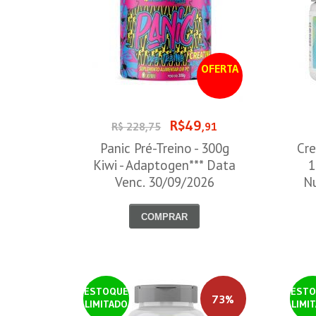
OFERTA
R$49
R$ 228,75
,91
Panic Pré-Treino - 300g
Cre
Kiwi - Adaptogen*** Data
1
Venc. 30/09/2026
Nu
COMPRAR
ESTOQUE
ESTO
73%
LIMITADO
LIMI