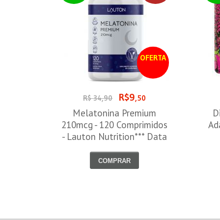
OFERTA
R$9
R$ 34,90
,50
Melatonina Premium
D
210mcg - 120 Comprimidos
Ad
- Lauton Nutrition*** Data
Venc. 30/08/2026
COMPRAR