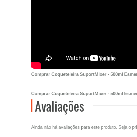
Comprar Coqueteleira SuportMixer - 500ml Esmer
Comprar Coqueteleira SuportMixer - 500ml Esmer
Avaliações
Ainda não há avaliações para este produto. Seja o pri