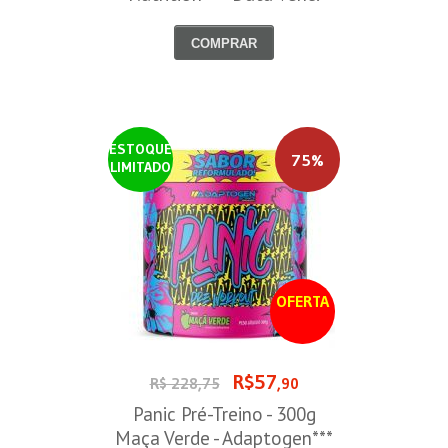
30/09/2026
COMPRAR
ESTOQUE
75%
LIMITADO
OFERTA
R$57
R$ 228,75
,90
Panic Pré-Treino - 300g
Maça Verde - Adaptogen***