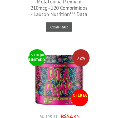
Melatonina Premium
210mcg - 120 Comprimidos
- Lauton Nutrition*** Data
Venc. 30/08/2026
COMPRAR
ESTOQUE
72%
LIMITADO
OFERTA
R$54
R$ 195,31
,90