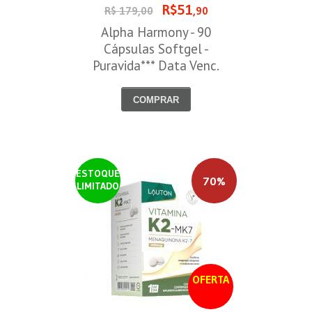
R$51
R$ 179,00
,90
Alpha Harmony - 90
Cápsulas Softgel -
Puravida*** Data Venc.
30/08/2026
COMPRAR
ESTOQUE
70%
LIMITADO
OFERTA