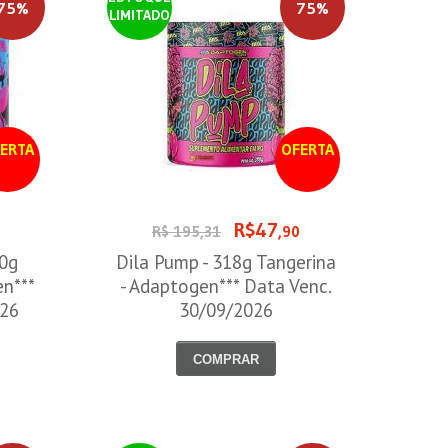
75%
75%
LIMITADO
ERTA
OFERTA
R$47
0
R$ 195,31
,90
00g
Dila Pump - 318g Tangerina
en***
- Adaptogen*** Data Venc.
026
30/09/2026
COMPRAR