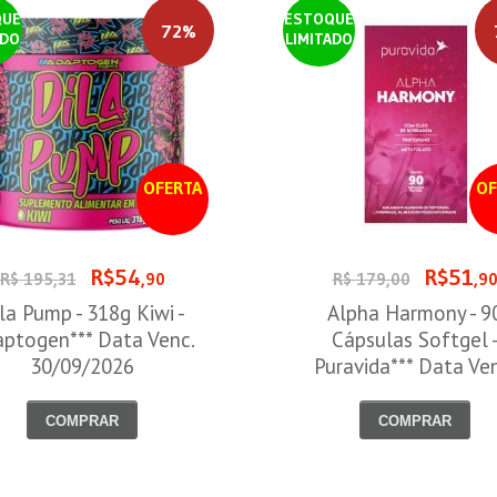
QUE
ESTOQUE
72%
ADO
LIMITADO
OFERTA
OF
R$54
R$51
R$ 195,31
,90
R$ 179,00
,9
la Pump - 318g Kiwi -
Alpha Harmony - 9
ptogen*** Data Venc.
Cápsulas Softgel 
30/09/2026
Puravida*** Data Ve
30/08/2026
COMPRAR
COMPRAR