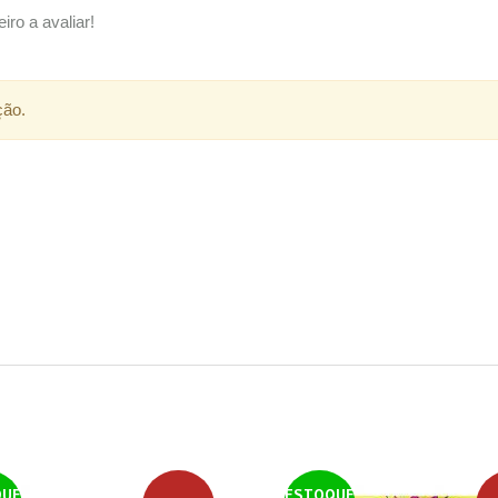
iro a avaliar!
ção.
QUE
ESTOQUE