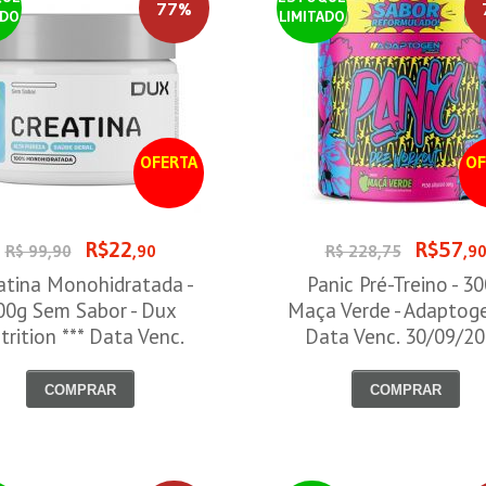
77%
ADO
LIMITADO
OFERTA
OF
R$22
R$57
R$ 99,90
,90
R$ 228,75
,9
atina Monohidratada -
Panic Pré-Treino - 3
00g Sem Sabor - Dux
Maça Verde - Adaptog
trition *** Data Venc.
Data Venc. 30/09/2
30/09/2026
COMPRAR
COMPRAR