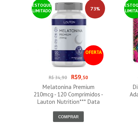
ESTOQUE
ESTO
73%
LIMITADO
LIMIT
OFERTA
R$9
R$ 34,90
,50
Melatonina Premium
Di
210mcg - 120 Comprimidos -
Ada
Lauton Nutrition*** Data
Venc. 30/08/2026
COMPRAR