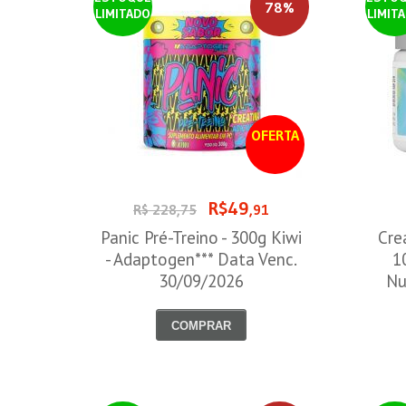
78%
LIMITADO
LIMIT
OFERTA
R$49
R$ 228,75
,91
Panic Pré-Treino - 300g Kiwi
Cre
- Adaptogen*** Data Venc.
1
30/09/2026
Nu
COMPRAR