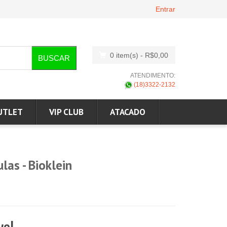
Entrar
0 item(s)
- R$0,00
BUSCAR
ATENDIMENTO:
(18)3322-2132
UTLET
VIP CLUB
ATACADO
las - Bioklein
vel