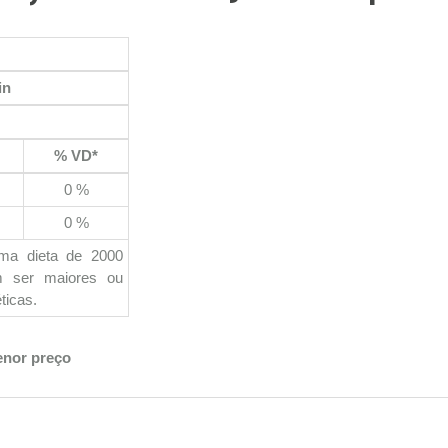
in
% VD*
0 %
0 %
uma dieta de 2000
em ser maiores ou
ticas.
enor preço