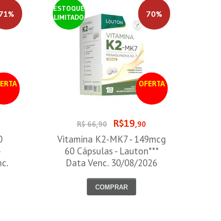
ESTOQUE
71%
70%
LIMITADO
ERTA
OFERTA
R$19
0
R$ 66,90
,90
0
Vitamina K2-MK7 - 149mcg
-
60 Cápsulas - Lauton***
nc.
Data Venc. 30/08/2026
COMPRAR