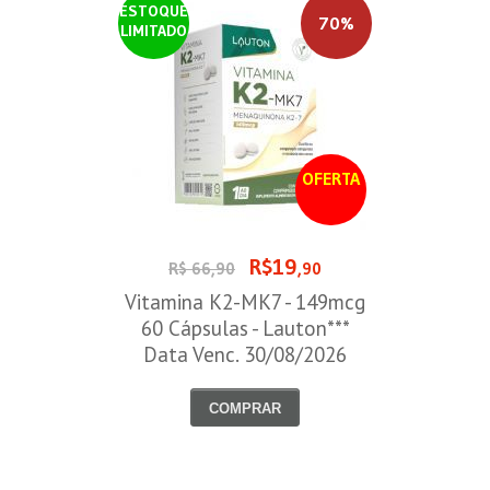
ESTOQUE
70%
LIMITADO
OFERTA
R$19
R$ 66,90
,90
Vitamina K2-MK7 - 149mcg
60 Cápsulas - Lauton***
Data Venc. 30/08/2026
COMPRAR