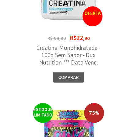
OFERTA
R$22
R$ 99,90
,90
Creatina Monohidratada -
100g Sem Sabor - Dux
Nutrition *** Data Venc.
30/09/2026
COMPRAR
ESTOQUE
75%
LIMITADO