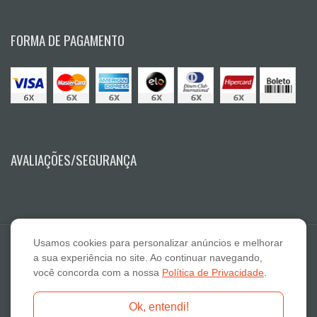
FORMA DE PAGAMENTO
AVALIAÇÕES/SEGURANÇA
Usamos cookies para personalizar anúncios e melhorar
a sua experiência no site. Ao continuar navegando,
você concorda com a nossa
Política de Privacidade
.
E A Lazaro Suplementos Alimentares ME - CNPJ: 19.789.048/0001-59
Ok, entendi!
Fone: 18-3322 2132 - E-mail: atendimento@otimanutri.com.br