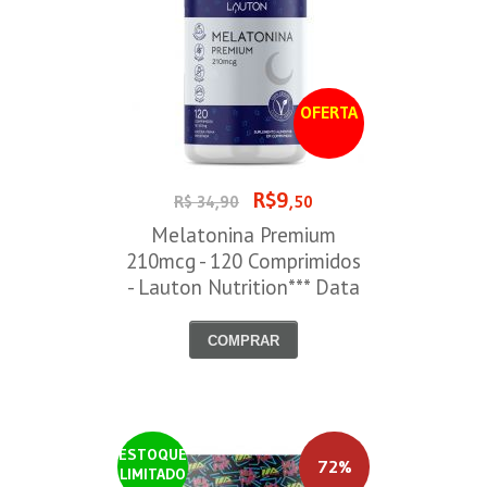
OFERTA
R$9
R$ 34,90
,50
Melatonina Premium
210mcg - 120 Comprimidos
- Lauton Nutrition*** Data
Venc. 30/08/2026
COMPRAR
ESTOQUE
72%
LIMITADO