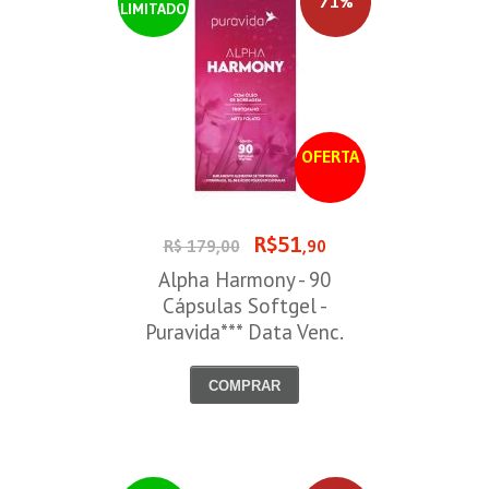
71%
LIMITADO
OFERTA
R$51
R$ 179,00
,90
Alpha Harmony - 90
Cápsulas Softgel -
Puravida*** Data Venc.
30/08/2026
COMPRAR