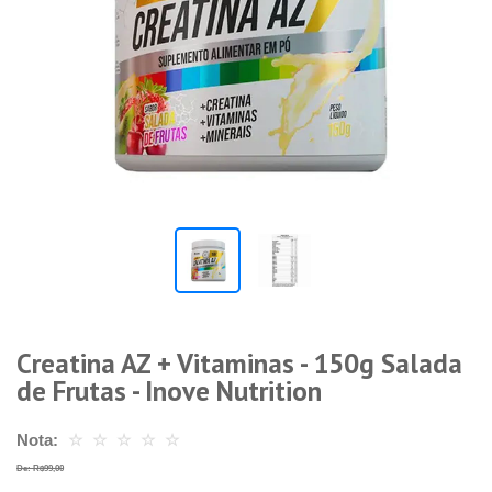
Creatina AZ + Vitaminas - 150g Salada
de Frutas - Inove Nutrition
Nota:
☆
☆
☆
☆
☆
De: R$99,00