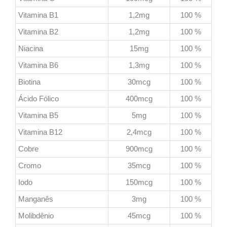
Vitamina B1
1,2mg
100 %
Vitamina B2
1,2mg
100 %
Niacina
15mg
100 %
Vitamina B6
1,3mg
100 %
Biotina
30mcg
100 %
Ácido Fólico
400mcg
100 %
Vitamina B5
5mg
100 %
Vitamina B12
2,4mcg
100 %
Cobre
900mcg
100 %
Cromo
35mcg
100 %
Iodo
150mcg
100 %
Manganês
3mg
100 %
Molibdênio
45mcg
100 %