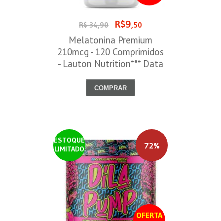
R$9
R$ 34,90
,50
Melatonina Premium
210mcg - 120 Comprimidos
- Lauton Nutrition*** Data
Venc. 30/08/2026
COMPRAR
ESTOQUE
72%
LIMITADO
OFERTA