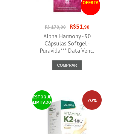
OFERTA
R$51
R$ 179,00
,90
Alpha Harmony - 90
Cápsulas Softgel -
Puravida*** Data Venc.
30/08/2026
COMPRAR
ESTOQUE
70%
LIMITADO