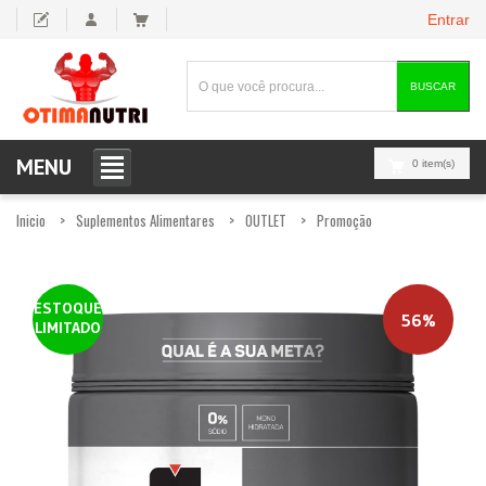
Entrar
BUSCAR
MENU
0 item(s)
Inicio
Suplementos Alimentares
OUTLET
Promoção
ESTOQUE
56%
LIMITADO