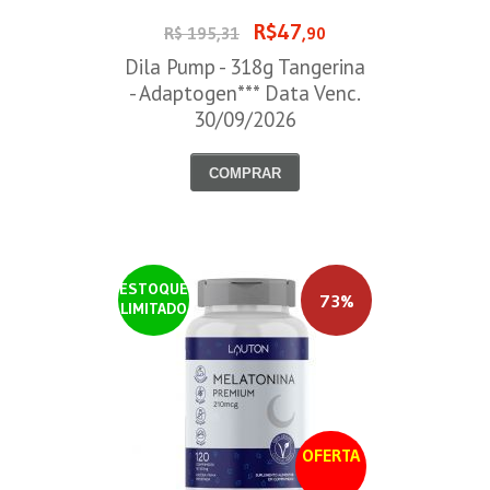
R$47
R$ 195,31
,90
Dila Pump - 318g Tangerina
- Adaptogen*** Data Venc.
30/09/2026
COMPRAR
ESTOQUE
73%
LIMITADO
OFERTA