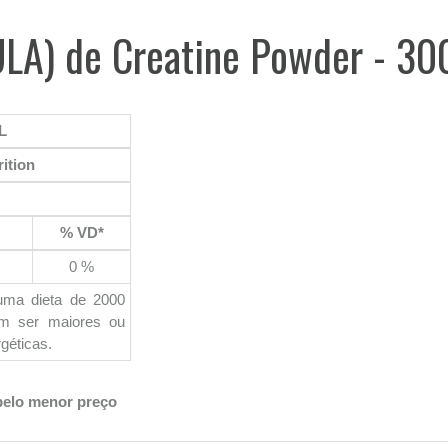
ULA) de Creatine Powder - 30
L
ition
% VD*
0 %
uma dieta de 2000
em ser maiores ou
géticas.
pelo menor preço