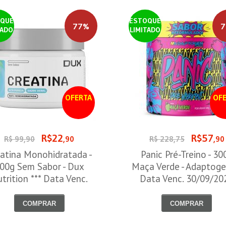
QUE
ESTOQUE
77%
7
TADO
LIMITADO
OFERTA
OFE
R$22
R$57
R$ 99,90
,90
R$ 228,75
,90
atina Monohidratada -
Panic Pré-Treino - 30
00g Sem Sabor - Dux
Maça Verde - Adaptoge
trition *** Data Venc.
Data Venc. 30/09/20
30/09/2026
COMPRAR
COMPRAR