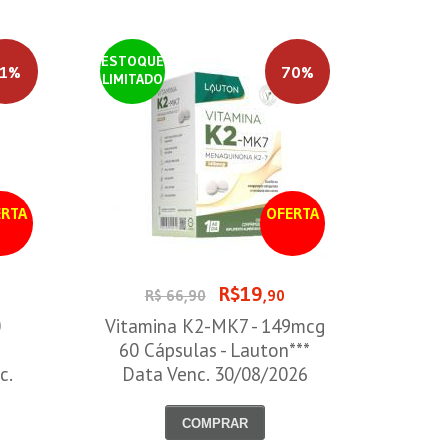
ESTOQUE
1%
70%
LIMITADO
RTA
OFERTA
R$19
R$ 66,90
,90
0
Vitamina K2-MK7 - 149mcg
60 Cápsulas - Lauton***
c.
Data Venc. 30/08/2026
COMPRAR