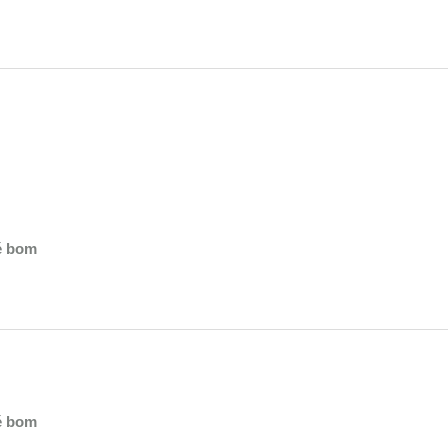
 é bom
 é bom