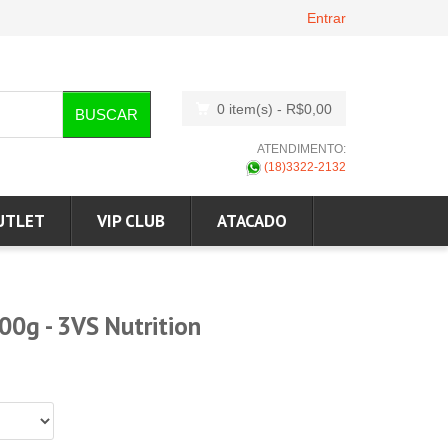
Entrar
0 item(s)
- R$0,00
BUSCAR
ATENDIMENTO:
(18)3322-2132
UTLET
VIP CLUB
ATACADO
00g - 3VS Nutrition