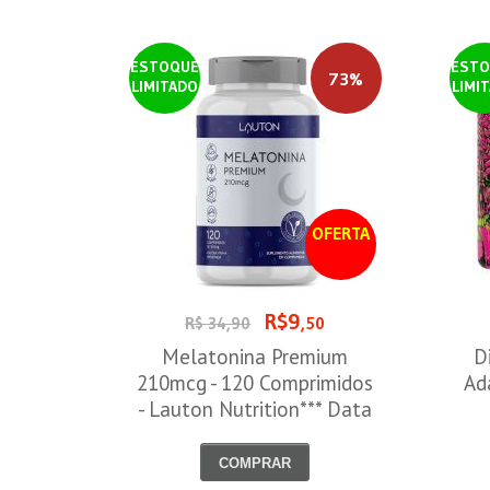
ESTOQUE
ESTO
73%
LIMITADO
LIMI
OFERTA
R$9
R$ 34,90
,50
Melatonina Premium
D
210mcg - 120 Comprimidos
Ad
- Lauton Nutrition*** Data
Venc. 30/08/2026
COMPRAR