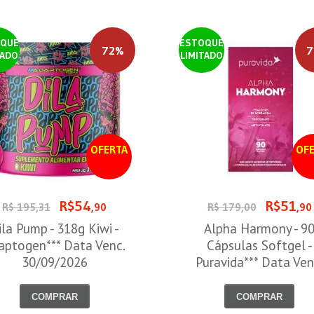
QUE
ESTOQUE
72%
7
TADO
LIMITADO
OFERTA
OFE
R$54
R$51
R$ 195,31
,90
R$ 179,00
,90
ila Pump - 318g Kiwi -
Alpha Harmony - 9
aptogen*** Data Venc.
Cápsulas Softgel -
30/09/2026
Puravida*** Data Ven
30/08/2026
COMPRAR
COMPRAR