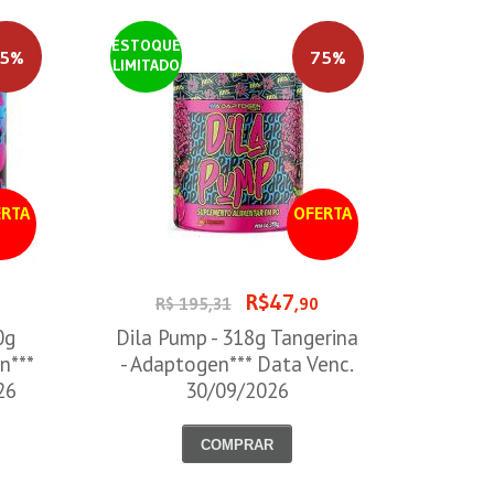
ESTOQUE
5%
75%
LIMITADO
RTA
OFERTA
R$47
R$ 195,31
,90
0g
Dila Pump - 318g Tangerina
n***
- Adaptogen*** Data Venc.
26
30/09/2026
COMPRAR