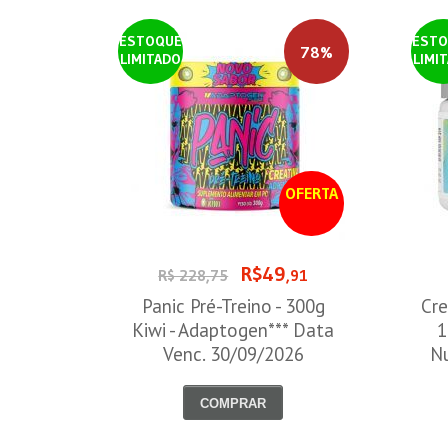
ESTOQUE
ESTO
78%
LIMITADO
LIMI
OFERTA
R$49
R$ 228,75
,91
Panic Pré-Treino - 300g
Cre
Kiwi - Adaptogen*** Data
1
Venc. 30/09/2026
Nu
COMPRAR