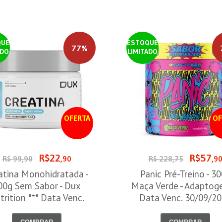
QUE
ESTOQUE
77%
ADO
LIMITADO
OFERTA
OF
R$22
R$57
R$ 99,90
,90
R$ 228,75
,9
atina Monohidratada -
Panic Pré-Treino - 3
00g Sem Sabor - Dux
Maça Verde - Adaptog
trition *** Data Venc.
Data Venc. 30/09/2
30/09/2026