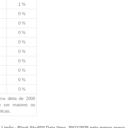
1 %
0 %
0 %
0 %
0 %
0 %
0 %
0 %
0 %
0 %
uma dieta de 2000
em ser maiores ou
ticas.
Limão - Black Skull*** Data Venc. 30/11/2025 pelo menor preço