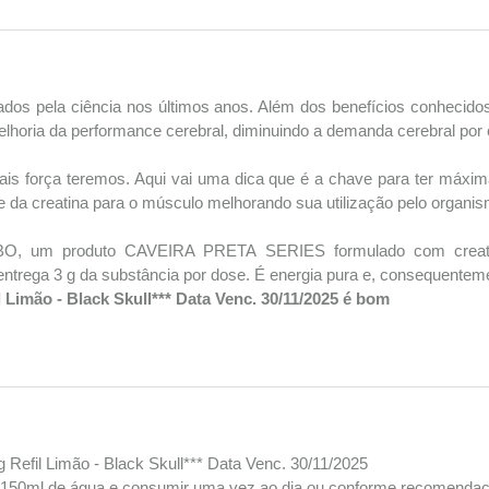
dos pela ciência nos últimos anos. Além dos benefícios conhecidos
elhoria da performance cerebral, diminuindo a demanda cerebral por 
is força teremos. Aqui vai uma dica que é a chave para ter máxi
orte da creatina para o músculo melhorando sua utilização pelo organi
, um produto CAVEIRA PRETA SERIES formulado com creatin
 entrega 3 g da substância por dose. É energia pura e, consequente
Limão - Black Skull*** Data Venc. 30/11/2025 é bom
 Refil Limão - Black Skull*** Data Venc. 30/11/2025
m 150ml de água e consumir uma vez ao dia ou conforme recomendaç