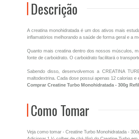
Descrição
A creatina monohidratada é um dos ativos mais estuda
inflamatórios melhorando a saúde de forma geral e a m
Quanto mais creatina dentro dos nossos músculos, ma
fonte de carboidrato. O carboidrato facilitará o transp
Sabendo disso, desenvolvemos a CREATINA TURBO
maltodextrina. Cada dose possui apenas 12 calorias e
Comprar Creatine Turbo Monohidratada - 300g Refil 
Como Tomar
Veja como tomar - Creatine Turbo Monohidratada - 300g
Adicionar 1 ¼ colher de chá (6g) do Creatine Turbo e