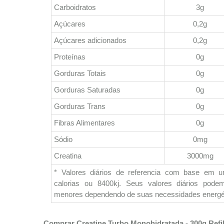
Carboidratos
3g
Açúcares
0,2g
Açúcares adicionados
0,2g
Proteínas
0g
Gorduras Totais
0g
Gorduras Saturadas
0g
Gorduras Trans
0g
Fibras Alimentares
0g
Sódio
0mg
Creatina
3000mg
* Valores diários de referencia com base em 
calorias ou 8400kj. Seus valores diários pod
menores dependendo de suas necessidades energé
Comprar Creatine Turbo Monohidratada - 300g Refil 