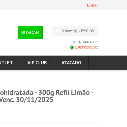
Entrar
0 item(s)
- R$0,00
BUSCAR
ATENDIMENTO:
(18)3322-2132
UTLET
VIP CLUB
ATACADO
hidratada - 300g Refil Limão -
a Venc. 30/11/2025