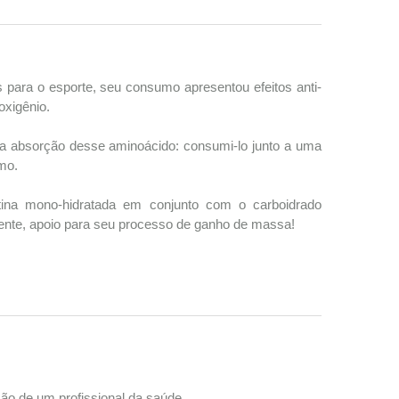
 para o esporte, seu consumo apresentou efeitos anti-
oxigênio.
ma absorção desse aminoácido: consumi-lo junto a uma
smo.
a mono-hidratada em conjunto com o carboidrado
mente, apoio para seu processo de ganho de massa!
ão de um profissional da saúde.