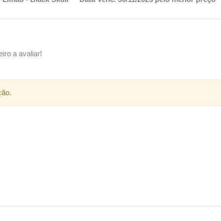
iro a avaliar!
ção.