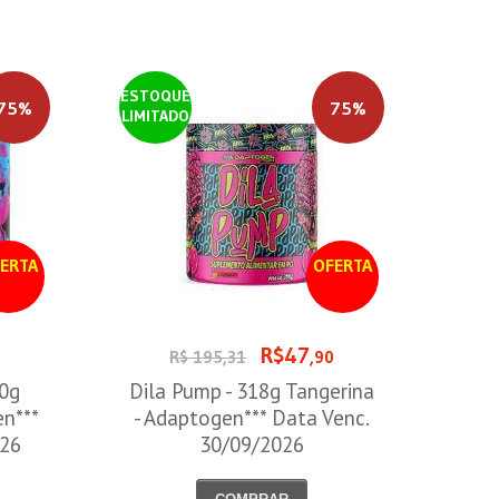
ESTOQUE
75%
75%
LIMITADO
ERTA
OFERTA
R$47
0
R$ 195,31
,90
00g
Dila Pump - 318g Tangerina
en***
- Adaptogen*** Data Venc.
026
30/09/2026