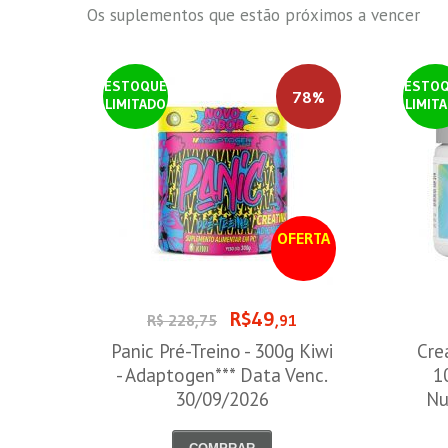
Os suplementos que estão próximos a vencer
ESTOQUE
ESTO
78%
LIMITADO
LIMIT
OFERTA
R$49
R$ 228,75
,91
Panic Pré-Treino - 300g Kiwi
Cre
- Adaptogen*** Data Venc.
1
30/09/2026
Nu