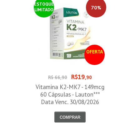
ESTOQUE
70%
LIMITADO
OFERTA
R$19
R$ 66,90
,90
Vitamina K2-MK7 - 149mcg
60 Cápsulas - Lauton***
Data Venc. 30/08/2026
COMPRAR