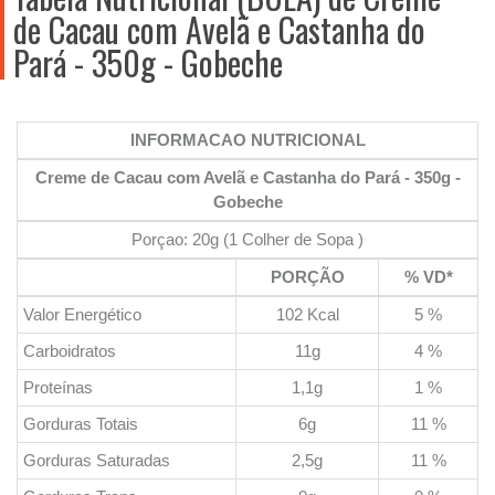
de Cacau com Avelã e Castanha do
Pará - 350g - Gobeche
INFORMACAO NUTRICIONAL
Creme de Cacau com Avelã e Castanha do Pará - 350g -
Gobeche
Porçao: 20g (1 Colher de Sopa )
PORÇÃO
% VD*
Valor Energético
102 Kcal
5 %
Carboidratos
11g
4 %
Proteínas
1,1g
1 %
Gorduras Totais
6g
11 %
Gorduras Saturadas
2,5g
11 %