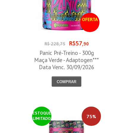
OFERTA
R$57
R$ 228,75
,90
Panic Pré-Treino - 300g
Maça Verde - Adaptogen***
Data Venc. 30/09/2026
COMPRAR
ESTOQUE
75%
LIMITADO