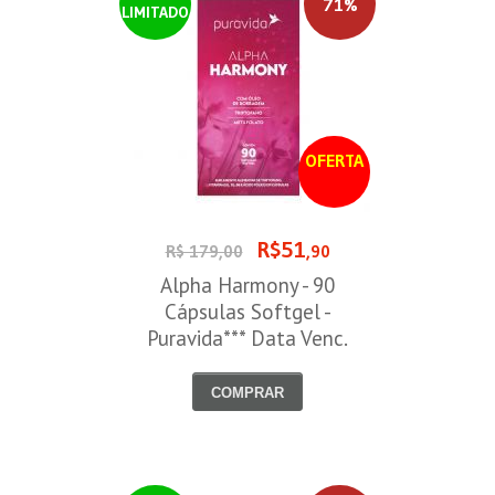
71%
LIMITADO
OFERTA
R$51
R$ 179,00
,90
Alpha Harmony - 90
Cápsulas Softgel -
Puravida*** Data Venc.
30/08/2026
COMPRAR