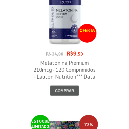
OFERTA
R$9
R$ 34,90
,50
Melatonina Premium
210mcg - 120 Comprimidos
- Lauton Nutrition*** Data
Venc. 30/08/2026
COMPRAR
ESTOQUE
72%
LIMITADO