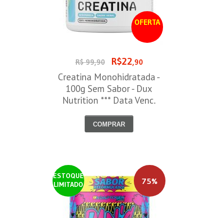
OFERTA
R$22
R$ 99,90
,90
Creatina Monohidratada -
100g Sem Sabor - Dux
Nutrition *** Data Venc.
30/09/2026
COMPRAR
ESTOQUE
75%
LIMITADO