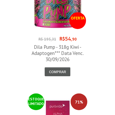
OFERTA
R$54
R$ 195,31
,90
Dila Pump - 318g Kiwi -
Adaptogen*** Data Venc.
30/09/2026
COMPRAR
ESTOQUE
71%
LIMITADO