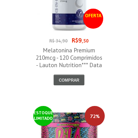
OFERTA
R$9
R$ 34,90
,50
Melatonina Premium
210mcg - 120 Comprimidos
- Lauton Nutrition*** Data
Venc. 30/08/2026
COMPRAR
ESTOQUE
72%
LIMITADO