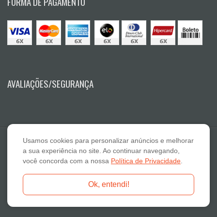
FORMA DE PAGAMENTO
AVALIAÇÕES/SEGURANÇA
Usamos cookies para personalizar anúncios e melhorar
a sua experiência no site. Ao continuar navegando,
você concorda com a nossa
Política de Privacidade
.
E A Lazaro Suplementos Alimentares ME - CNPJ: 19.789.048/0001-59
Ok, entendi!
Fone: 18-3322 2132 - E-mail: atendimento@otimanutri.com.br
Copyright © 2026 otimanutri.com.br - Todos os direitos reservados