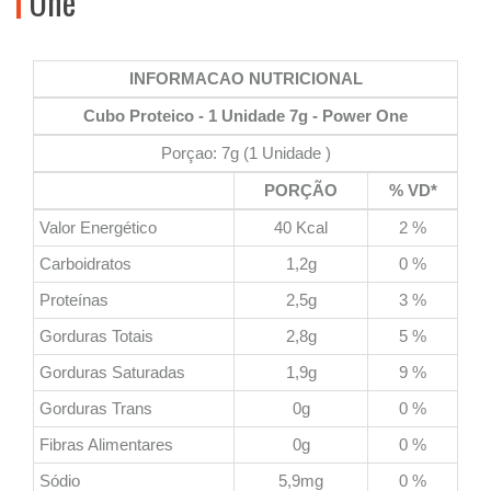
One
INFORMACAO NUTRICIONAL
Cubo Proteico - 1 Unidade 7g - Power One
Porçao: 7g (1 Unidade )
PORÇÃO
% VD*
Valor Energético
40 Kcal
2 %
Carboidratos
1,2g
0 %
Proteínas
2,5g
3 %
Gorduras Totais
2,8g
5 %
Gorduras Saturadas
1,9g
9 %
Gorduras Trans
0g
0 %
Fibras Alimentares
0g
0 %
Sódio
5,9mg
0 %