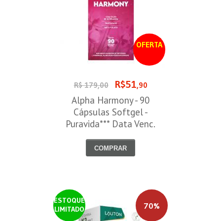
OFERTA
R$51
R$ 179,00
,90
Alpha Harmony - 90
Cápsulas Softgel -
Puravida*** Data Venc.
30/08/2026
COMPRAR
ESTOQUE
70%
LIMITADO