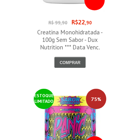
R$22
R$ 99,90
,90
Creatina Monohidratada -
100g Sem Sabor - Dux
Nutrition *** Data Venc.
30/09/2026
COMPRAR
ESTOQUE
75%
LIMITADO