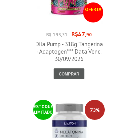
OFERTA
R$47
R$ 195,31
,90
Dila Pump - 318g Tangerina
- Adaptogen*** Data Venc.
30/09/2026
COMPRAR
ESTOQUE
73%
LIMITADO