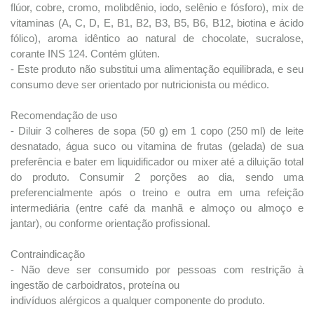
flúor, cobre, cromo, molibdênio, iodo, selênio e fósforo), mix de
vitaminas (A, C, D, E, B1, B2, B3, B5, B6, B12, biotina e ácido
fólico), aroma idêntico ao natural de chocolate, sucralose,
corante INS 124. Contém glúten.
- Este produto não substitui uma alimentação equilibrada, e seu
consumo deve ser orientado por nutricionista ou médico.
Recomendação de uso
- Diluir 3 colheres de sopa (50 g) em 1 copo (250 ml) de leite
desnatado, água suco ou vitamina de frutas (gelada) de sua
preferência e bater em liquidificador ou mixer até a diluição total
do produto. Consumir 2 porções ao dia, sendo uma
preferencialmente após o treino e outra em uma refeição
intermediária (entre café da manhã e almoço ou almoço e
jantar), ou conforme orientação profissional.
Contraindicação
- Não deve ser consumido por pessoas com restrição à
ingestão de carboidratos, proteína ou
indivíduos alérgicos a qualquer componente do produto.