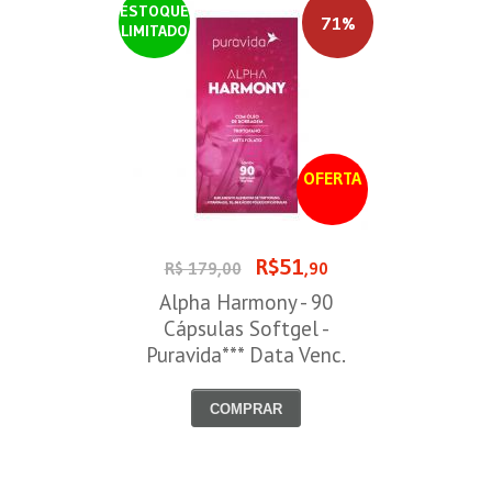
ESTOQUE
71%
LIMITADO
OFERTA
R$51
R$ 179,00
,90
Alpha Harmony - 90
Cápsulas Softgel -
Puravida*** Data Venc.
30/08/2026
COMPRAR