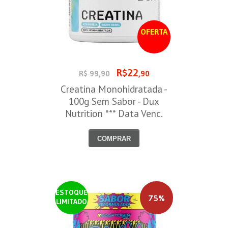
OFERTA
R$22
R$ 99,90
,90
Creatina Monohidratada -
100g Sem Sabor - Dux
Nutrition *** Data Venc.
30/09/2026
COMPRAR
ESTOQUE
75%
LIMITADO