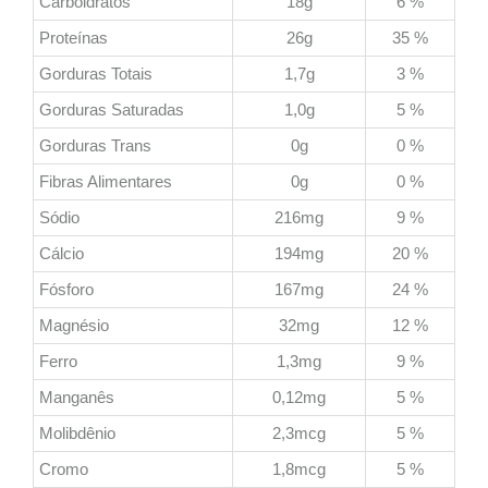
Carboidratos
18g
6 %
Proteínas
26g
35 %
Gorduras Totais
1,7g
3 %
Gorduras Saturadas
1,0g
5 %
Gorduras Trans
0g
0 %
Fibras Alimentares
0g
0 %
Sódio
216mg
9 %
Cálcio
194mg
20 %
Fósforo
167mg
24 %
Magnésio
32mg
12 %
Ferro
1,3mg
9 %
Manganês
0,12mg
5 %
Molibdênio
2,3mcg
5 %
Cromo
1,8mcg
5 %