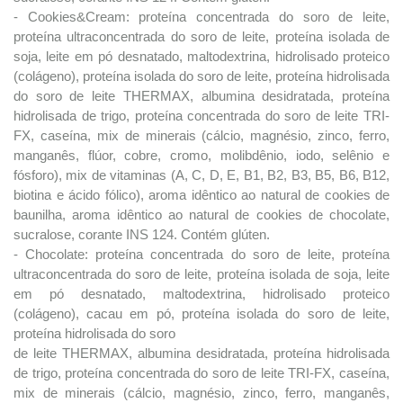
- Cookies&Cream: proteína concentrada do soro de leite,
proteína ultraconcentrada do soro de leite, proteína isolada de
soja, leite em pó desnatado, maltodextrina, hidrolisado proteico
(colágeno), proteína isolada do soro de leite, proteína hidrolisada
do soro de leite THERMAX, albumina desidratada, proteína
hidrolisada de trigo, proteína concentrada do soro de leite TRI-
FX, caseína, mix de minerais (cálcio, magnésio, zinco, ferro,
manganês, flúor, cobre, cromo, molibdênio, iodo, selênio e
fósforo), mix de vitaminas (A, C, D, E, B1, B2, B3, B5, B6, B12,
biotina e ácido fólico), aroma idêntico ao natural de cookies de
baunilha, aroma idêntico ao natural de cookies de chocolate,
sucralose, corante INS 124. Contém glúten.
- Chocolate: proteína concentrada do soro de leite, proteína
ultraconcentrada do soro de leite, proteína isolada de soja, leite
em pó desnatado, maltodextrina, hidrolisado proteico
(colágeno), cacau em pó, proteína isolada do soro de leite,
proteína hidrolisada do soro
de leite THERMAX, albumina desidratada, proteína hidrolisada
de trigo, proteína concentrada do soro de leite TRI-FX, caseína,
mix de minerais (cálcio, magnésio, zinco, ferro, manganês,