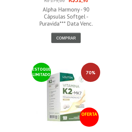
R$51
R$ 179,00
,90
Alpha Harmony - 90
Cápsulas Softgel -
Puravida*** Data Venc.
30/08/2026
COMPRAR
ESTOQUE
70%
LIMITADO
OFERTA