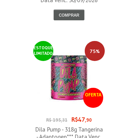
Data Venc. 30/09/2026
COMPRAR
ESTOQUE
75%
LIMITADO
OFERTA
R$47
R$ 195,31
,90
Dila Pump - 318g Tangerina
- Adaptogen*** Data Venc.