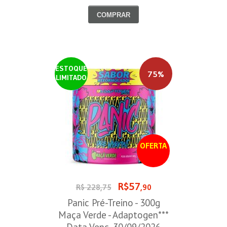
30/09/2026
COMPRAR
ESTOQUE
75%
LIMITADO
OFERTA
R$57
R$ 228,75
,90
Panic Pré-Treino - 300g
Maça Verde - Adaptogen***