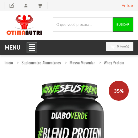
Entrar
BUSCAR
MENU
0 item(s)
Inicio
Suplementos Alimentares
Massa Muscular
Whey Protein
35%