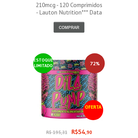
210mcg - 120 Comprimidos
- Lauton Nutrition*** Data
Venc. 30/08/2026
COMPRAR
ESTOQUE
72%
LIMITADO
OFERTA
R$54
R$ 195,31
,90