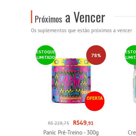
a Vencer
Próximos
Os suplementos que estão próximos a vencer
ESTOQUE
ESTO
78%
LIMITADO
LIMI
OFERTA
R$49
R$ 228,75
,91
Panic Pré-Treino - 300g
Cre