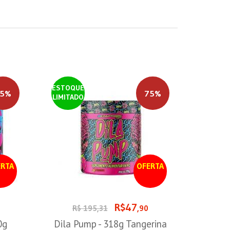
ESTOQUE
5%
75%
LIMITADO
RTA
OFERTA
R$47
R$ 195,31
,90
0g
Dila Pump - 318g Tangerina