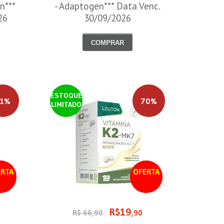
n***
- Adaptogen*** Data Venc.
26
30/09/2026
COMPRAR
ESTOQUE
1%
70%
LIMITADO
RTA
OFERTA
R$19
R$ 66,90
,90