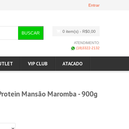
Entrar
0 item(s)
- R$0,00
BUSCAR
ATENDIMENTO:
(18)3322-2132
UTLET
VIP CLUB
ATACADO
 Protein Mansão Maromba - 900g