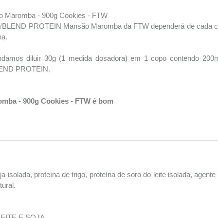
ão Maromba - 900g Cookies - FTW
 #BLEND PROTEIN Mansão Maromba da FTW dependerá de cada caso. 
na.
mos diluir 30g (1 medida dosadora) em 1 copo contendo 200ml
#BLEND PROTEIN.
omba - 900g Cookies - FTW é bom
ja isolada, proteína de trigo, proteína de soro do leite isolada, ag
ural.
EITE E SOJA.