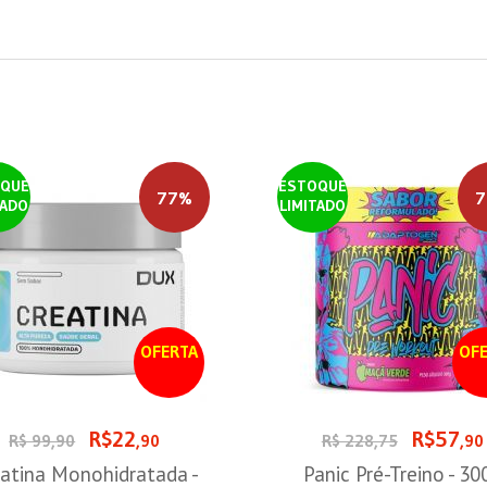
QUE
ESTOQUE
77%
7
TADO
LIMITADO
OFERTA
OFE
R$22
R$57
R$ 99,90
,90
R$ 228,75
,90
atina Monohidratada -
Panic Pré-Treino - 30