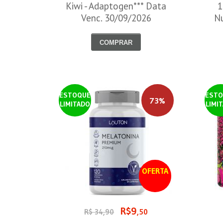
Kiwi - Adaptogen*** Data
1
Venc. 30/09/2026
Nu
COMPRAR
ESTOQUE
ESTO
73%
LIMITADO
LIMI
OFERTA
R$9
R$ 34,90
,50