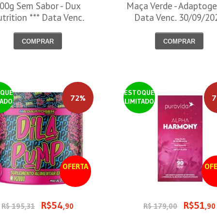
00g Sem Sabor - Dux
Maça Verde - Adaptoge
trition *** Data Venc.
Data Venc. 30/09/20
30/09/2026
COMPRAR
COMPRAR
QUE
ESTOQUE
72%
7
TADO
LIMITADO
OFERTA
OFE
R$54
R$51
R$ 195,31
,90
R$ 179,00
,90