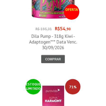
OFERTA
R$54
R$ 195,31
,90
Dila Pump - 318g Kiwi -
Adaptogen*** Data Venc.
30/09/2026
COMPRAR
ESTOQUE
71%
LIMITADO