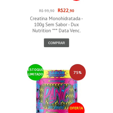
R$22
R$ 99,90
,90
Creatina Monohidratada -
100g Sem Sabor - Dux
Nutrition *** Data Venc.
30/09/2026
COMPRAR
ESTOQUE
75%
LIMITADO
OFERTA