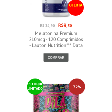
OFERTA
R$9
R$ 34,90
,50
Melatonina Premium
210mcg - 120 Comprimidos
- Lauton Nutrition*** Data
Venc. 30/08/2026
COMPRAR
ESTOQUE
72%
LIMITADO