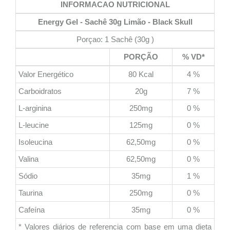
INFORMACAO NUTRICIONAL
Energy Gel - Sachê 30g Limão - Black Skull
Porçao: 1 Sachê (30g )
PORÇÃO
% VD*
Valor Energético
80 Kcal
4 %
Carboidratos
20g
7 %
L-arginina
250mg
0 %
L-leucine
125mg
0 %
Isoleucina
62,50mg
0 %
Valina
62,50mg
0 %
Sódio
35mg
1 %
Taurina
250mg
0 %
Cafeína
35mg
0 %
* Valores diários de referencia com base em uma dieta