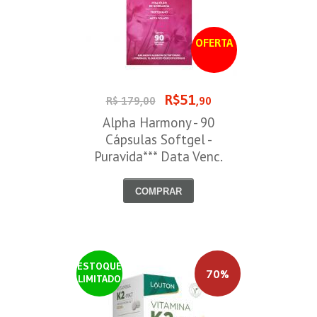
OFERTA
R$51
R$ 179,00
,90
Alpha Harmony - 90
Cápsulas Softgel -
Puravida*** Data Venc.
30/08/2026
COMPRAR
ESTOQUE
70%
LIMITADO