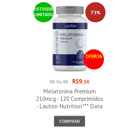
ESTOQUE
73%
LIMITADO
OFERTA
R$9
R$ 34,90
,50
Melatonina Premium
210mcg - 120 Comprimidos
- Lauton Nutrition*** Data
Venc. 30/08/2026
COMPRAR