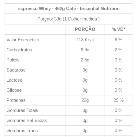
Espresso Whey - 462g Café - Essential Nutrition
Porçao: 33g (1 Colher medida )
PORÇÃO
% VD*
Valor Energético
113 Kcal
6 %
Carboidratos
6,9g
2 %
Polióis
2,5g
0 %
Sacarose
0g
0 %
Lactose
0g
0 %
Glicose
0g
0 %
Proteínas
22g
29 %
Gorduras Totais
0g
0 %
Gorduras Saturadas
0g
0 %
Gorduras Trans
0g
0 %