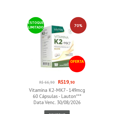
ESTOQUE
70%
LIMITADO
OFERTA
R$19
R$ 66,90
,90
Vitamina K2-MK7 - 149mcg
60 Cápsulas - Lauton***
Data Venc. 30/08/2026