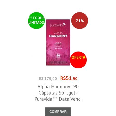
ESTOQUE
71%
LIMITADO
OFERTA
R$51
R$ 179,00
,90
Alpha Harmony - 90
Cápsulas Softgel -
Puravida*** Data Venc.
30/08/2026
COMPRAR