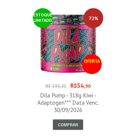
ESTOQUE
72%
LIMITADO
OFERTA
R$54
R$ 195,31
,90
Dila Pump - 318g Kiwi -
Adaptogen*** Data Venc.
30/09/2026
COMPRAR