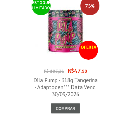
ESTOQUE
75%
LIMITADO
OFERTA
R$47
R$ 195,31
,90
Dila Pump - 318g Tangerina
- Adaptogen*** Data Venc.
30/09/2026
COMPRAR