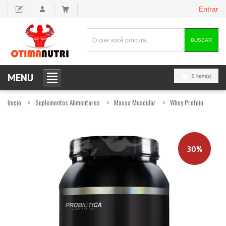
Entrar
BUSCAR
MENU
0 item(s)
Inicio
Suplementos Alimentares
Massa Muscular
Whey Protein
30%