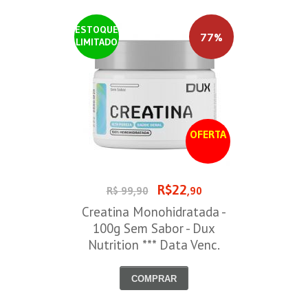
ESTOQUE
77%
LIMITADO
OFERTA
R$22
R$ 99,90
,90
Creatina Monohidratada -
100g Sem Sabor - Dux
Nutrition *** Data Venc.
30/09/2026
COMPRAR