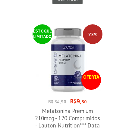
ESTOQUE
73%
LIMITADO
OFERTA
R$9
R$ 34,90
,50
Melatonina Premium
210mcg - 120 Comprimidos
- Lauton Nutrition*** Data
Venc. 30/08/2026