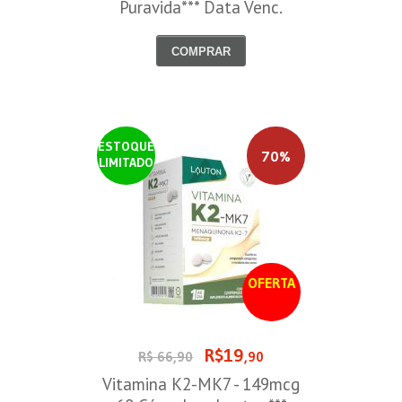
Puravida*** Data Venc.
30/08/2026
COMPRAR
ESTOQUE
70%
LIMITADO
OFERTA
R$19
R$ 66,90
,90
Vitamina K2-MK7 - 149mcg