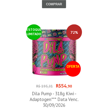
COMPRAR
ESTOQUE
72%
LIMITADO
OFERTA
R$54
R$ 195,31
,90
Dila Pump - 318g Kiwi -
Adaptogen*** Data Venc.
30/09/2026