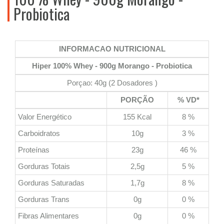
Probiotica
INFORMACAO NUTRICIONAL
Hiper 100% Whey - 900g Morango - Probiotica
Porçao: 40g (2 Dosadores )
PORÇÃO
% VD*
Valor Energético
155 Kcal
8 %
Carboidratos
10g
3 %
Proteínas
23g
46 %
Gorduras Totais
2,5g
5 %
Gorduras Saturadas
1,7g
8 %
Gorduras Trans
0g
0 %
Fibras Alimentares
0g
0 %