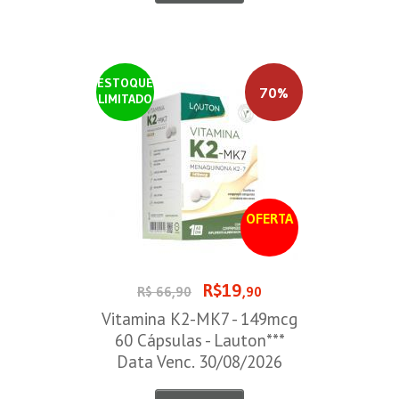
ESTOQUE
70%
LIMITADO
OFERTA
R$19
R$ 66,90
,90
Vitamina K2-MK7 - 149mcg
60 Cápsulas - Lauton***
Data Venc. 30/08/2026