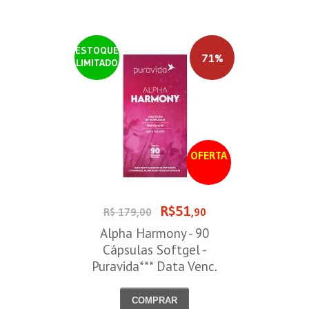
ESTOQUE
71%
LIMITADO
OFERTA
R$51
R$ 179,00
,90
Alpha Harmony - 90
Cápsulas Softgel -
Puravida*** Data Venc.
30/08/2026
COMPRAR