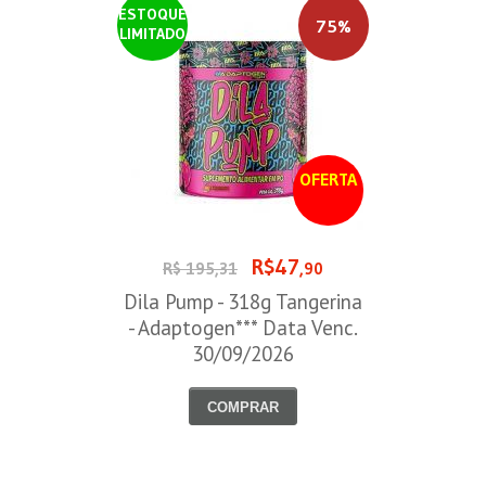
ESTOQUE
75%
LIMITADO
OFERTA
R$47
R$ 195,31
,90
Dila Pump - 318g Tangerina
- Adaptogen*** Data Venc.
30/09/2026
COMPRAR