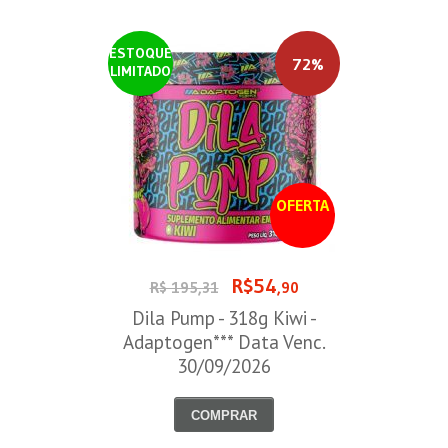
ESTOQUE
72%
LIMITADO
OFERTA
R$54
R$ 195,31
,90
Dila Pump - 318g Kiwi -
Adaptogen*** Data Venc.
30/09/2026
COMPRAR