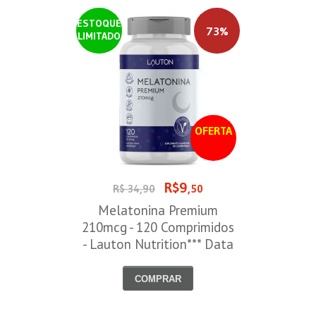
ESTOQUE
73%
LIMITADO
OFERTA
R$9
R$ 34,90
,50
Melatonina Premium
210mcg - 120 Comprimidos
- Lauton Nutrition*** Data
Venc. 30/08/2026
COMPRAR