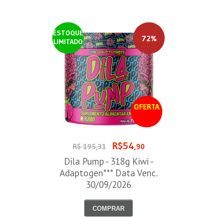
ESTOQUE
72%
LIMITADO
OFERTA
R$54
R$ 195,31
,90
Dila Pump - 318g Kiwi -
Adaptogen*** Data Venc.
30/09/2026
COMPRAR