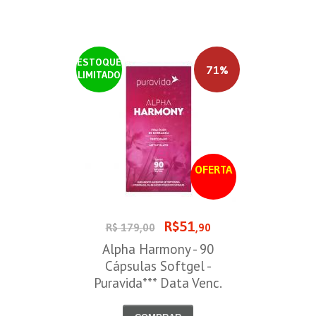
ESTOQUE
71%
LIMITADO
OFERTA
R$51
R$ 179,00
,90
Alpha Harmony - 90
Cápsulas Softgel -
Puravida*** Data Venc.
30/08/2026