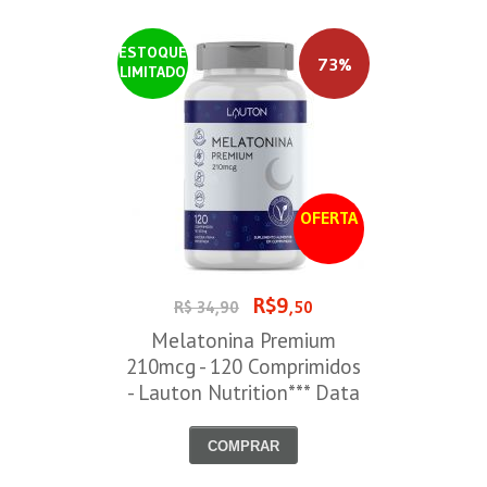
ESTOQUE
73%
LIMITADO
OFERTA
R$9
R$ 34,90
,50
Melatonina Premium
210mcg - 120 Comprimidos
- Lauton Nutrition*** Data
Venc. 30/08/2026
COMPRAR