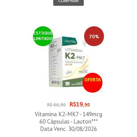
COMPRAR
ESTOQUE
70%
LIMITADO
OFERTA
R$19
R$ 66,90
,90
Vitamina K2-MK7 - 149mcg
60 Cápsulas - Lauton***
Data Venc. 30/08/2026