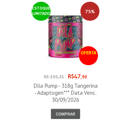
ESTOQUE
75%
LIMITADO
OFERTA
R$47
R$ 195,31
,90
Dila Pump - 318g Tangerina
- Adaptogen*** Data Venc.
30/09/2026
COMPRAR