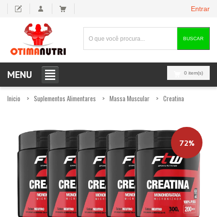
Entrar
BUSCAR
MENU
0 item(s)
Inicio
Suplementos Alimentares
Massa Muscular
Creatina
72%