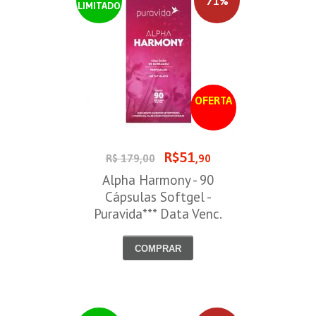
71%
LIMITADO
OFERTA
R$51
R$ 179,00
,90
Alpha Harmony - 90
Cápsulas Softgel -
Puravida*** Data Venc.
30/08/2026
COMPRAR