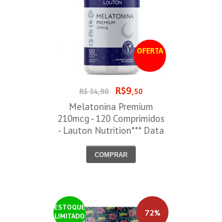
OFERTA
R$9
R$ 34,90
,50
Melatonina Premium
210mcg - 120 Comprimidos
- Lauton Nutrition*** Data
Venc. 30/08/2026
COMPRAR
ESTOQUE
72%
LIMITADO