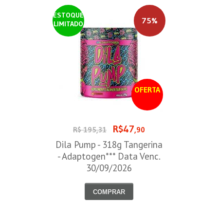
ESTOQUE
75%
LIMITADO
OFERTA
R$47
R$ 195,31
,90
Dila Pump - 318g Tangerina
- Adaptogen*** Data Venc.
30/09/2026
COMPRAR