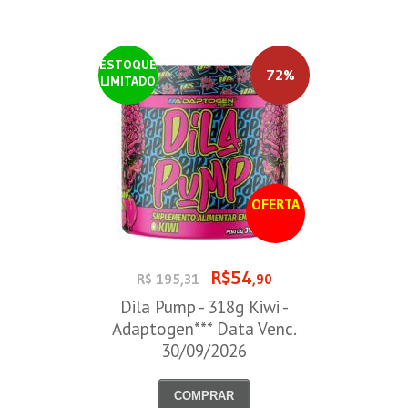
ESTOQUE
72%
LIMITADO
OFERTA
R$54
R$ 195,31
,90
Dila Pump - 318g Kiwi -
Adaptogen*** Data Venc.
30/09/2026
COMPRAR