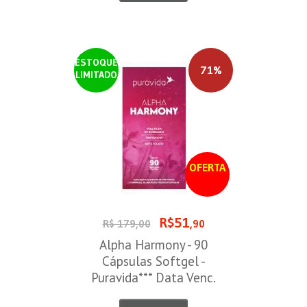
ESTOQUE
71%
LIMITADO
OFERTA
R$51
R$ 179,00
,90
Alpha Harmony - 90
Cápsulas Softgel -
Puravida*** Data Venc.
30/08/2026