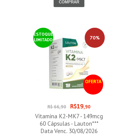
COMPRAR
ESTOQUE
70%
LIMITADO
OFERTA
R$19
R$ 66,90
,90
Vitamina K2-MK7 - 149mcg
60 Cápsulas - Lauton***
Data Venc. 30/08/2026