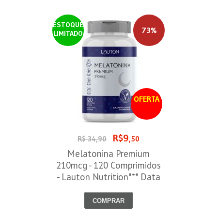
ESTOQUE
73%
LIMITADO
OFERTA
R$9
R$ 34,90
,50
Melatonina Premium
210mcg - 120 Comprimidos
- Lauton Nutrition*** Data
Venc. 30/08/2026
COMPRAR