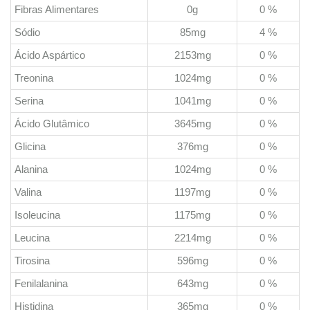
Fibras Alimentares
0g
0 %
Sódio
85mg
4 %
Ácido Aspártico
2153mg
0 %
Treonina
1024mg
0 %
Serina
1041mg
0 %
Ácido Glutâmico
3645mg
0 %
Glicina
376mg
0 %
Alanina
1024mg
0 %
Valina
1197mg
0 %
Isoleucina
1175mg
0 %
Leucina
2214mg
0 %
Tirosina
596mg
0 %
Fenilalanina
643mg
0 %
Histidina
365mg
0 %