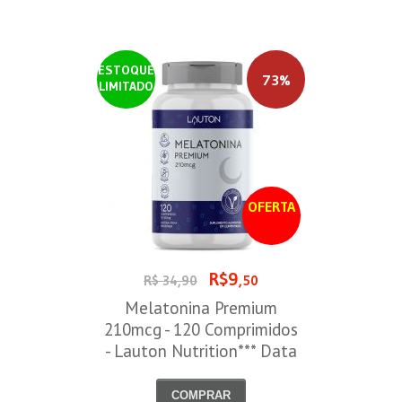
ESTOQUE
73%
LIMITADO
OFERTA
R$9
R$ 34,90
,50
Melatonina Premium
210mcg - 120 Comprimidos
- Lauton Nutrition*** Data
Venc. 30/08/2026
COMPRAR