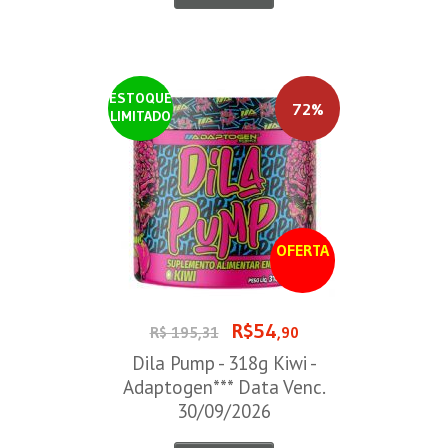
ESTOQUE
72%
LIMITADO
OFERTA
R$54
R$ 195,31
,90
Dila Pump - 318g Kiwi -
Adaptogen*** Data Venc.
30/09/2026