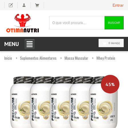
Entrar
BUSCAR
MENU
0 item(s)
Inicio
Suplementos Alimentares
Massa Muscular
Whey Protein
45%