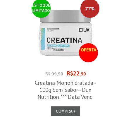
ESTOQUE
77%
LIMITADO
OFERTA
R$22
R$ 99,90
,90
Creatina Monohidratada -
100g Sem Sabor - Dux
Nutrition *** Data Venc.
30/09/2026
COMPRAR