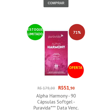
COMPRAR
ESTOQUE
71%
LIMITADO
OFERTA
R$51
R$ 179,00
,90
Alpha Harmony - 90
Cápsulas Softgel -
Puravida*** Data Venc.