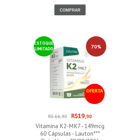
30/08/2026
COMPRAR
ESTOQUE
70%
LIMITADO
OFERTA
R$19
R$ 66,90
,90
Vitamina K2-MK7 - 149mcg
60 Cápsulas - Lauton***