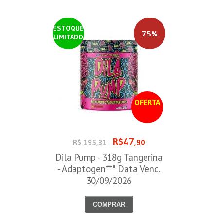
ESTOQUE
75%
LIMITADO
OFERTA
R$47
R$ 195,31
,90
Dila Pump - 318g Tangerina
- Adaptogen*** Data Venc.
30/09/2026
COMPRAR