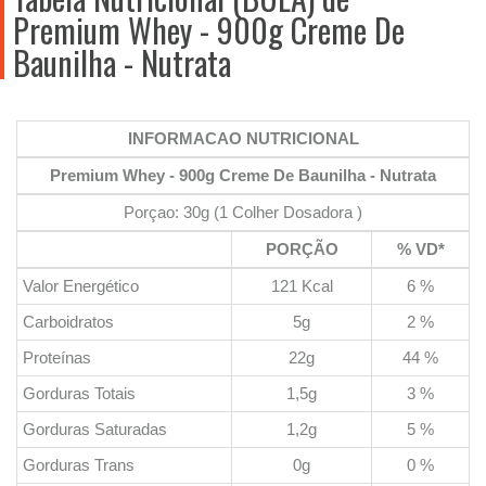
Premium Whey - 900g Creme De
Baunilha - Nutrata
INFORMACAO NUTRICIONAL
Premium Whey - 900g Creme De Baunilha - Nutrata
Porçao: 30g (1 Colher Dosadora )
PORÇÃO
% VD*
Valor Energético
121 Kcal
6 %
Carboidratos
5g
2 %
Proteínas
22g
44 %
Gorduras Totais
1,5g
3 %
Gorduras Saturadas
1,2g
5 %
Gorduras Trans
0g
0 %