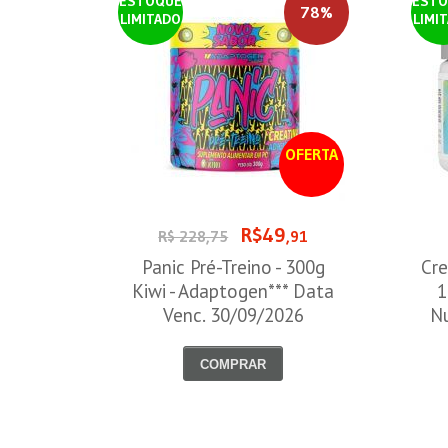
ESTOQUE
ESTO
78%
LIMITADO
LIMI
OFERTA
R$49
R$ 228,75
,91
Panic Pré-Treino - 300g
Cre
Kiwi - Adaptogen*** Data
1
Venc. 30/09/2026
Nu
COMPRAR