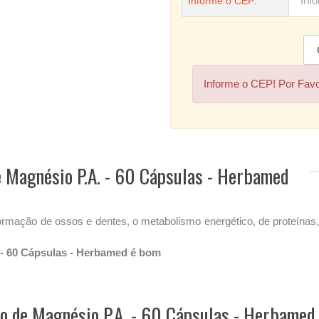
Informe o CEP:
Informe o CEP! Por Fav
e Magnésio P.A. - 60 Cápsulas - Herbamed
rmação de ossos e dentes, o metabolismo energético, de proteínas, ca
 - 60 Cápsulas - Herbamed é bom
o de Magnésio P.A. - 60 Cápsulas - Herbamed