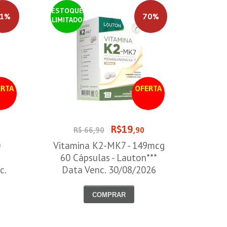
ESTOQUE
1%
70%
LIMITADO
RTA
OFERTA
R$19
R$ 66,90
,90
0
Vitamina K2-MK7 - 149mcg
60 Cápsulas - Lauton***
c.
Data Venc. 30/08/2026
COMPRAR