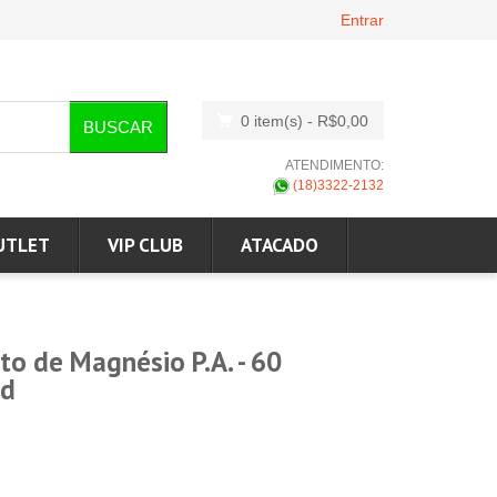
Entrar
0 item(s)
- R$0,00
BUSCAR
ATENDIMENTO:
(18)3322-2132
UTLET
VIP CLUB
ATACADO
to de Magnésio P.A. - 60
ed