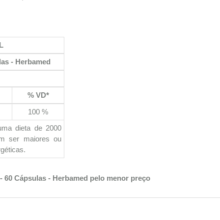
L
las - Herbamed
% VD*
100 %
uma dieta de 2000
em ser maiores ou
géticas.
 - 60 Cápsulas - Herbamed pelo menor preço