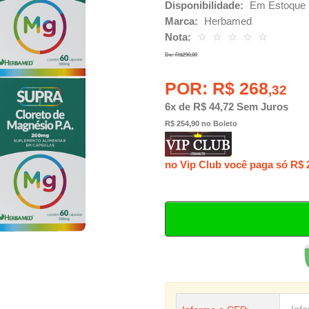
Disponibilidade:
Em Estoque
Marca:
Herbamed
Nota:
☆
☆
☆
☆
☆
De: R$290,00
POR: R$ 268
,32
6x de R$ 44,72 Sem Juros
R$ 254,90 no Boleto
no Vip Club você paga só R$ 