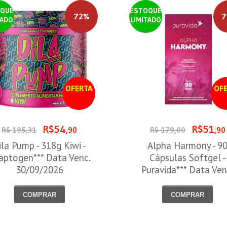
QUE
ESTOQUE
72%
7
TADO
LIMITADO
OFERTA
OFE
R$54
R$51
R$ 195,31
,90
R$ 179,00
,90
ila Pump - 318g Kiwi -
Alpha Harmony - 9
aptogen*** Data Venc.
Cápsulas Softgel -
30/09/2026
Puravida*** Data Ven
30/08/2026
COMPRAR
COMPRAR