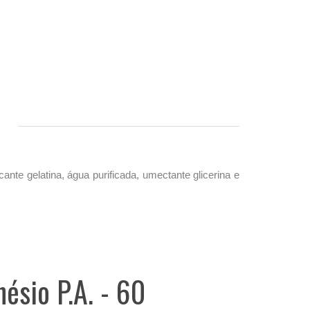
cante gelatina, água purificada, umectante glicerina e
ésio P.A. - 60