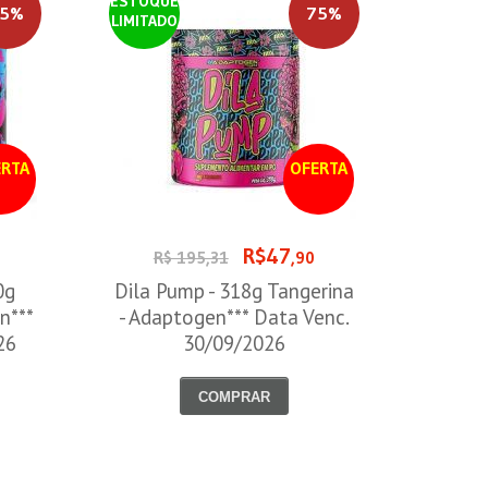
ESTOQUE
5%
75%
LIMITADO
RTA
OFERTA
R$47
R$ 195,31
,90
0g
Dila Pump - 318g Tangerina
n***
- Adaptogen*** Data Venc.
26
30/09/2026
COMPRAR