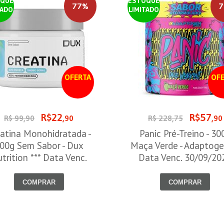
QUE
ESTOQUE
77%
7
TADO
LIMITADO
OFERTA
OFE
R$22
R$57
R$ 99,90
,90
R$ 228,75
,90
atina Monohidratada -
Panic Pré-Treino - 30
00g Sem Sabor - Dux
Maça Verde - Adaptoge
trition *** Data Venc.
Data Venc. 30/09/20
30/09/2026
COMPRAR
COMPRAR