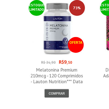
ESTOQUE
ESTO
73%
LIMITADO
LIMI
OFERTA
R$9
R$ 34,90
,50
Melatonina Premium
D
210mcg - 120 Comprimidos
Ad
- Lauton Nutrition*** Data
Venc. 30/08/2026
COMPRAR