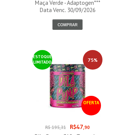
Maça Verde - Adaptogen***
Data Venc. 30/09/2026
COMPRAR
ESTOQUE
75%
LIMITADO
OFERTA
R$47
R$ 195,31
,90