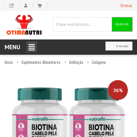
Entrar
BUSCAR
MENU
0 item(s)
Inicio
Suplementos Alimentares
Definição
Colágeno
36%