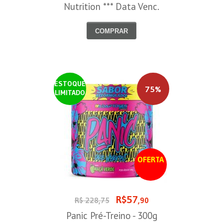
Nutrition *** Data Venc.
30/09/2026
COMPRAR
ESTOQUE
75%
LIMITADO
OFERTA
R$57
R$ 228,75
,90
Panic Pré-Treino - 300g