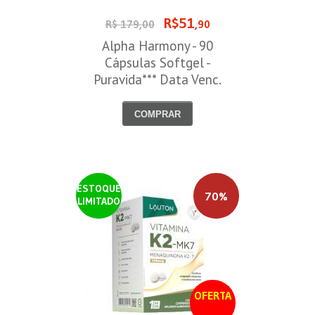
R$51
R$ 179,00
,90
Alpha Harmony - 90
Cápsulas Softgel -
Puravida*** Data Venc.
30/08/2026
COMPRAR
ESTOQUE
70%
LIMITADO
OFERTA