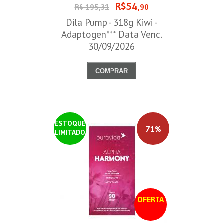
R$54
R$ 195,31
,90
Dila Pump - 318g Kiwi -
Adaptogen*** Data Venc.
30/09/2026
COMPRAR
ESTOQUE
71%
LIMITADO
OFERTA