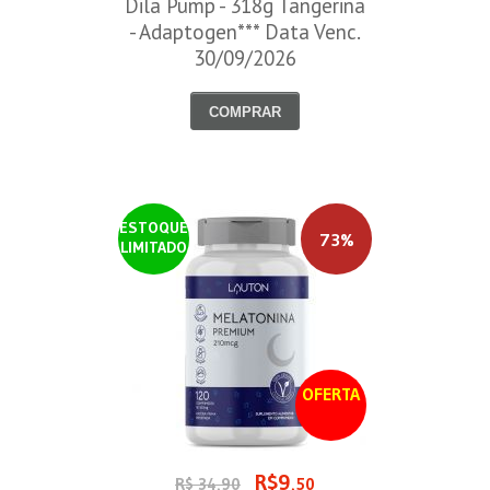
Dila Pump - 318g Tangerina
- Adaptogen*** Data Venc.
30/09/2026
COMPRAR
ESTOQUE
73%
LIMITADO
OFERTA
R$9
R$ 34,90
,50