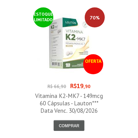
ESTOQUE
70%
LIMITADO
OFERTA
R$19
R$ 66,90
,90
Vitamina K2-MK7 - 149mcg
60 Cápsulas - Lauton***
Data Venc. 30/08/2026
COMPRAR