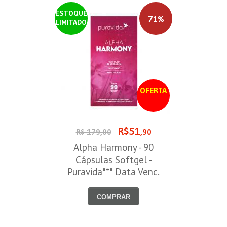
ESTOQUE
71%
LIMITADO
OFERTA
R$51
R$ 179,00
,90
Alpha Harmony - 90
Cápsulas Softgel -
Puravida*** Data Venc.
30/08/2026
COMPRAR