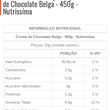
de Chocolate Belga - 450g -
Nutrissíma
INFORMACAO NUTRICIONAL
Creme de Chocolate Belga - 450g - Nutrissíma
Porçao: 20g (medida caseira )
PORÇÃO
% VD*
Valor Energético
90,6kcal
3 %
Carboidratos
2,5g
1 %
Açúcares
0,2g
1 %
Açúcares adicionados
0g
0 %
Proteínas
1,3g
1 %
Gorduras Totais
8,5g
12 %