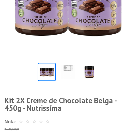
Kit 2X Creme de Chocolate Belga -
450g - Nutrissíma
Nota:
☆
☆
☆
☆
☆
De: R$139,80