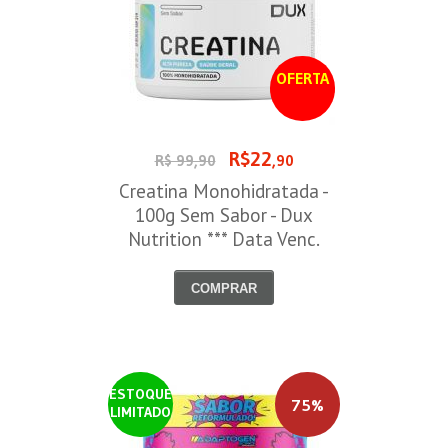
OFERTA
R$22
R$ 99,90
,90
Creatina Monohidratada -
100g Sem Sabor - Dux
Nutrition *** Data Venc.
30/09/2026
COMPRAR
ESTOQUE
75%
LIMITADO