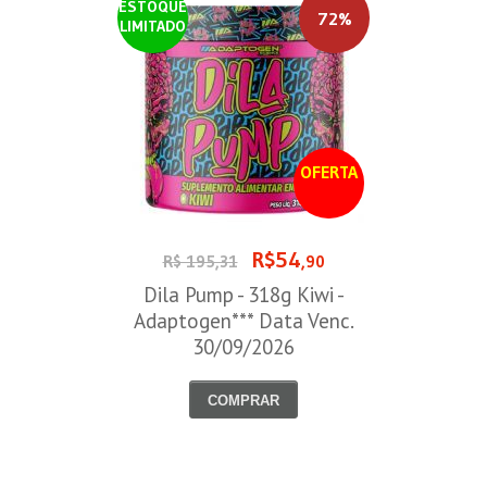
ESTOQUE
72%
LIMITADO
OFERTA
R$54
R$ 195,31
,90
Dila Pump - 318g Kiwi -
Adaptogen*** Data Venc.
30/09/2026
COMPRAR