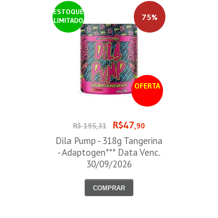
ESTOQUE
75%
LIMITADO
OFERTA
R$47
R$ 195,31
,90
Dila Pump - 318g Tangerina
- Adaptogen*** Data Venc.
30/09/2026
COMPRAR