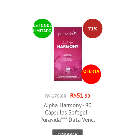
ESTOQUE
71%
LIMITADO
OFERTA
R$51
R$ 179,00
,90
Alpha Harmony - 90
Cápsulas Softgel -
Puravida*** Data Venc.
30/08/2026
COMPRAR