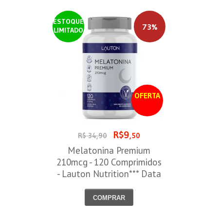
ESTOQUE
73%
LIMITADO
OFERTA
R$9
R$ 34,90
,50
Melatonina Premium
210mcg - 120 Comprimidos
- Lauton Nutrition*** Data
Venc. 30/08/2026
COMPRAR