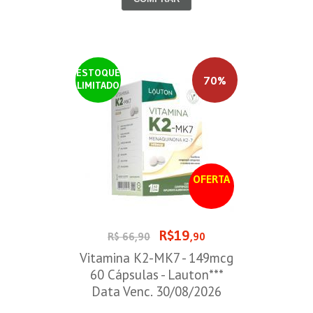
ESTOQUE
70%
LIMITADO
OFERTA
R$19
R$ 66,90
,90
Vitamina K2-MK7 - 149mcg
60 Cápsulas - Lauton***
Data Venc. 30/08/2026