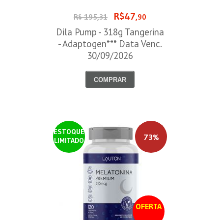
R$47
R$ 195,31
,90
Dila Pump - 318g Tangerina
- Adaptogen*** Data Venc.
30/09/2026
COMPRAR
ESTOQUE
73%
LIMITADO
OFERTA