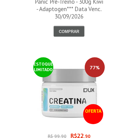
Panic Pré-Treino - 300g Kiwi
- Adaptogen*** Data Venc.
30/09/2026
COMPRAR
ESTOQUE
77%
LIMITADO
OFERTA
R$22
R$ 99,90
,90