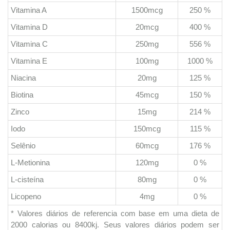
Vitamina A
1500mcg
250 %
Vitamina D
20mcg
400 %
Vitamina C
250mg
556 %
Vitamina E
100mg
1000 %
Niacina
20mg
125 %
Biotina
45mcg
150 %
Zinco
15mg
214 %
Iodo
150mcg
115 %
Selênio
60mcg
176 %
L-Metionina
120mg
0 %
L-cisteína
80mg
0 %
Licopeno
4mg
0 %
* Valores diários de referencia com base em uma dieta de
2000 calorias ou 8400kj. Seus valores diários podem ser