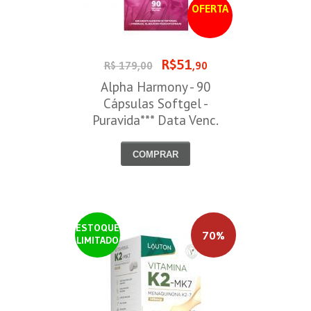
OFERTA
R$51
R$ 179,00
,90
Alpha Harmony - 90
Cápsulas Softgel -
Puravida*** Data Venc.
30/08/2026
COMPRAR
ESTOQUE
70%
LIMITADO