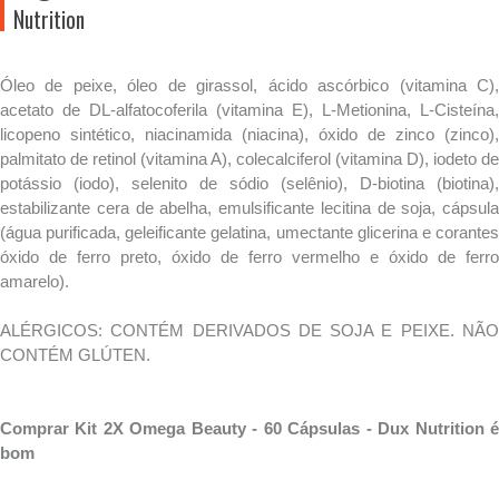
Nutrition
Óleo de peixe, óleo de girassol, ácido ascórbico (vitamina C),
acetato de DL-alfatocoferila (vitamina E), L-Metionina, L-Cisteína,
licopeno sintético, niacinamida (niacina), óxido de zinco (zinco),
palmitato de retinol (vitamina A), colecalciferol (vitamina D), iodeto de
potássio (iodo), selenito de sódio (selênio), D-biotina (biotina),
estabilizante cera de abelha, emulsificante lecitina de soja, cápsula
(água purificada, geleificante gelatina, umectante glicerina e corantes
óxido de ferro preto, óxido de ferro vermelho e óxido de ferro
amarelo).
ALÉRGICOS: CONTÉM DERIVADOS DE SOJA E PEIXE. NÃO
CONTÉM GLÚTEN.
Comprar Kit 2X Omega Beauty - 60 Cápsulas - Dux Nutrition é
bom