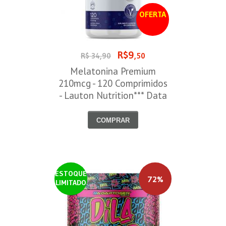
OFERTA
R$9
R$ 34,90
,50
Melatonina Premium
210mcg - 120 Comprimidos
- Lauton Nutrition*** Data
Venc. 30/08/2026
COMPRAR
ESTOQUE
72%
LIMITADO