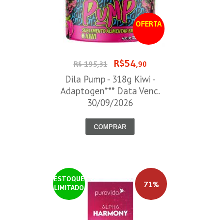
OFERTA
R$54
R$ 195,31
,90
Dila Pump - 318g Kiwi -
Adaptogen*** Data Venc.
30/09/2026
COMPRAR
ESTOQUE
71%
LIMITADO