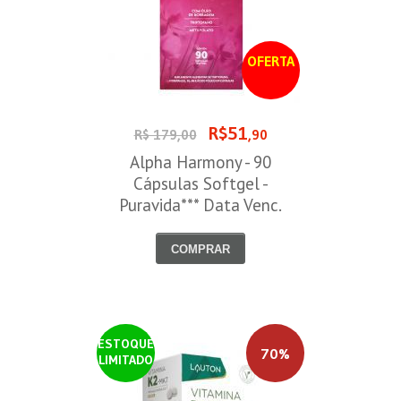
OFERTA
R$51
R$ 179,00
,90
Alpha Harmony - 90
Cápsulas Softgel -
Puravida*** Data Venc.
30/08/2026
COMPRAR
ESTOQUE
70%
LIMITADO