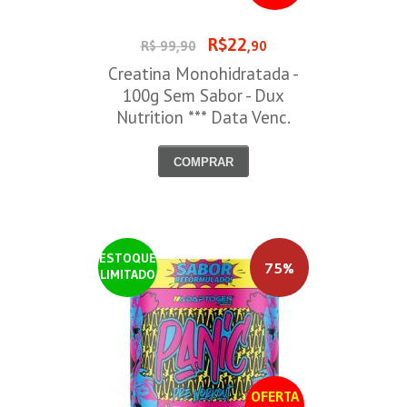
R$22
R$ 99,90
,90
Creatina Monohidratada -
100g Sem Sabor - Dux
Nutrition *** Data Venc.
30/09/2026
COMPRAR
ESTOQUE
75%
LIMITADO
OFERTA