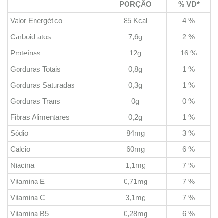
PORÇÃO
% VD*
Valor Energético
85 Kcal
4 %
Carboidratos
7,6g
2 %
Proteínas
12g
16 %
Gorduras Totais
0,8g
1 %
Gorduras Saturadas
0,3g
1 %
Gorduras Trans
0g
0 %
Fibras Alimentares
0,2g
1 %
Sódio
84mg
3 %
Cálcio
60mg
6 %
Niacina
1,1mg
7 %
Vitamina E
0,71mg
7 %
Vitamina C
3,1mg
7 %
Vitamina B5
0,28mg
6 %