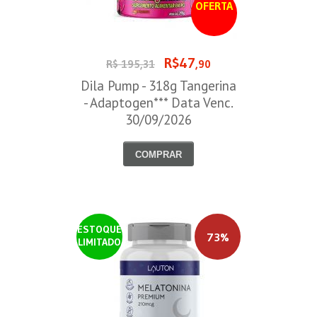
OFERTA
R$47
R$ 195,31
,90
Dila Pump - 318g Tangerina
- Adaptogen*** Data Venc.
30/09/2026
COMPRAR
ESTOQUE
73%
LIMITADO