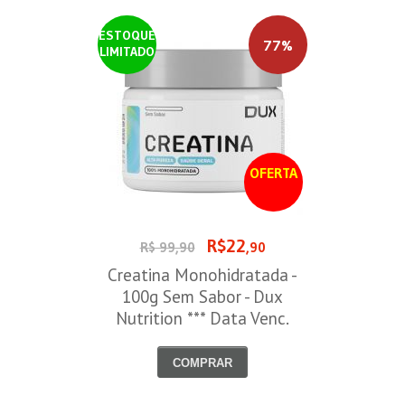
ESTOQUE
77%
LIMITADO
OFERTA
R$22
R$ 99,90
,90
Creatina Monohidratada -
100g Sem Sabor - Dux
Nutrition *** Data Venc.
30/09/2026
COMPRAR