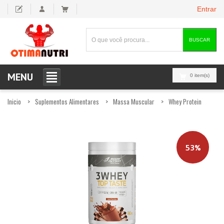
Entrar
BUSCAR
MENU
0 item(s)
Inicio
Suplementos Alimentares
Massa Muscular
Whey Protein
53%