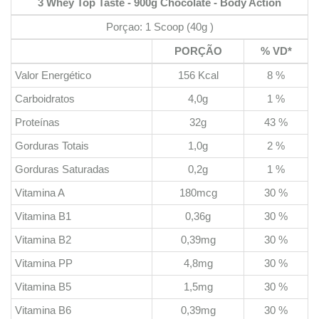
3 Whey Top Taste - 900g Chocolate - Body Action
Porçao: 1 Scoop (40g )
PORÇÃO
% VD*
Valor Energético
156 Kcal
8 %
Carboidratos
4,0g
1 %
Proteínas
32g
43 %
Gorduras Totais
1,0g
2 %
Gorduras Saturadas
0,2g
1 %
Vitamina A
180mcg
30 %
Vitamina B1
0,36g
30 %
Vitamina B2
0,39mg
30 %
Vitamina PP
4,8mg
30 %
Vitamina B5
1,5mg
30 %
Vitamina B6
0,39mg
30 %