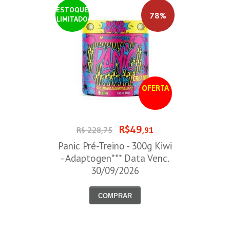
ESTOQUE
78%
LIMITADO
OFERTA
R$49
R$ 228,75
,91
Panic Pré-Treino - 300g Kiwi
- Adaptogen*** Data Venc.
30/09/2026
COMPRAR