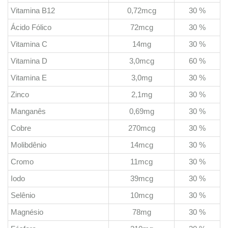
Vitamina B12
0,72mcg
30 %
Ácido Fólico
72mcg
30 %
Vitamina C
14mg
30 %
Vitamina D
3,0mcg
60 %
Vitamina E
3,0mg
30 %
Zinco
2,1mg
30 %
Manganês
0,69mg
30 %
Cobre
270mcg
30 %
Molibdênio
14mcg
30 %
Cromo
11mcg
30 %
Iodo
39mcg
30 %
Selênio
10mcg
30 %
Magnésio
78mg
30 %