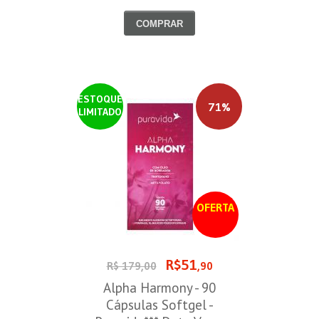
COMPRAR
ESTOQUE
71%
LIMITADO
OFERTA
R$51
R$ 179,00
,90
Alpha Harmony - 90
Cápsulas Softgel -