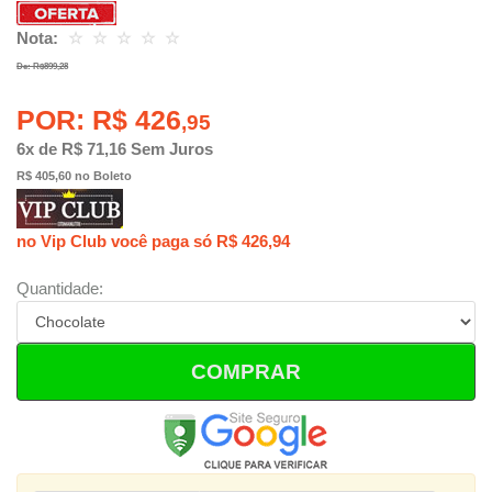
Nota:
☆
☆
☆
☆
☆
De: R$899,28
POR: R$ 426
,95
6x de R$ 71,16 Sem Juros
R$ 405,60 no Boleto
no Vip Club você paga só R$ 426,94
Quantidade:
COMPRAR