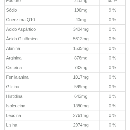
Fósforo
210mg
30 %
Sódio
198mg
9 %
Coenzima Q10
40mg
0 %
Ácido Aspártico
3404mg
0 %
Ácido Glutâmico
5613mg
0 %
Alanina
1539mg
0 %
Arginina
876mg
0 %
Cisteína
732mg
0 %
Fenilalanina
1017mg
0 %
Glicina
599mg
0 %
Histidina
642mg
0 %
Isoleucina
1890mg
0 %
Leucina
2761mg
0 %
Lisina
2974mg
0 %