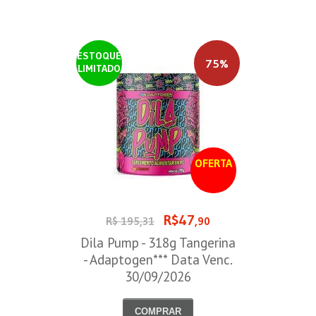
ESTOQUE
75%
LIMITADO
OFERTA
R$47
R$ 195,31
,90
Dila Pump - 318g Tangerina
- Adaptogen*** Data Venc.
30/09/2026
COMPRAR