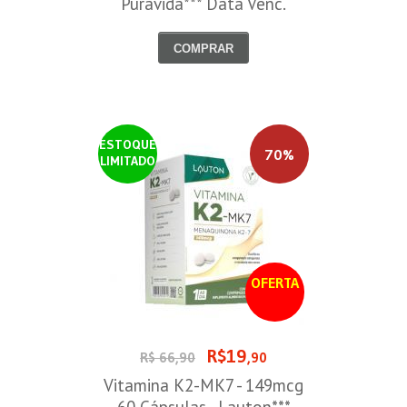
Puravida*** Data Venc.
30/08/2026
COMPRAR
ESTOQUE
70%
LIMITADO
OFERTA
R$19
R$ 66,90
,90
Vitamina K2-MK7 - 149mcg