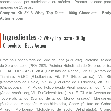
recomendado por nutricionista ou médico . Produto indicado para
maiores de 19 anos.
Comprar Kit 3X 3 Whey Top Taste - 900g Chocolate - Body
Action é bom
Ingredientes
- 3 Whey Top Taste - 900g
Chocolate - Body Action
Proteína Concentrada do Soro de Leite (AVL 282), Proteína Isolada
do Soro do Leite (PRV 292), Proteína Hidrolisada do Soro de Leite,
COFACTOR - AZ21 [Vit.A (Palmitato de Retinol), Vit.B1 (Nitrato de
Tiamina), Vit.B2 (Riboflavina), Vit. PP (Nicotinamida), Vit. B5
(Pantotenato de Cálcio), Vit.B6 (Cloridrato de Piridoxina), Vit. B12
(Cianocobalamina), Ácido Fólico (àcido Piroilmonoglutâmico), Vit.C
(Ácido Ascórbico), Vit. D (Colecalciferol), Vit. E (DL Alfa Acetato de
Tocoferol), Zinco (Sulfato de Zinco Mono-hidratado), Manganês
(Sulfato de Manganês Mono-hidratado), Cobre (Sulfato de Cobre
Anidro), Molibdênio (Molibdenio de sódio Di-hidratado), Cromo