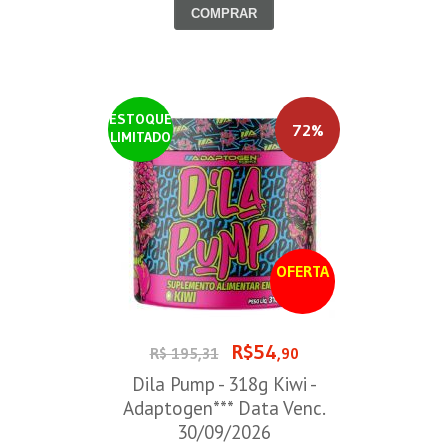
COMPRAR
ESTOQUE
72%
LIMITADO
OFERTA
R$54
R$ 195,31
,90
Dila Pump - 318g Kiwi -
Adaptogen*** Data Venc.
30/09/2026