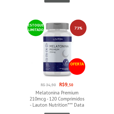
ESTOQUE
73%
LIMITADO
OFERTA
R$9
R$ 34,90
,50
Melatonina Premium
210mcg - 120 Comprimidos
- Lauton Nutrition*** Data
Venc. 30/08/2026