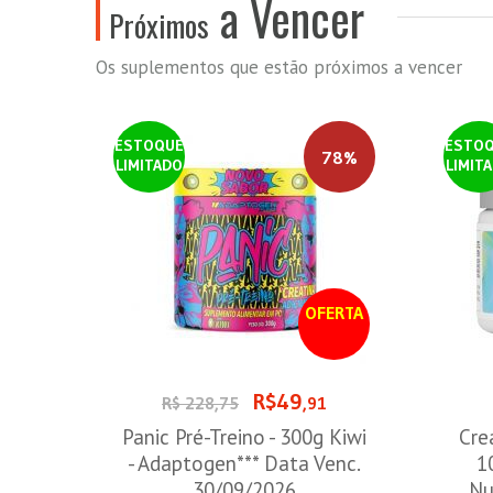
a Vencer
Próximos
Os suplementos que estão próximos a vencer
ESTOQUE
ESTO
78%
LIMITADO
LIMIT
OFERTA
R$49
R$ 228,75
,91
Panic Pré-Treino - 300g Kiwi
Cre
- Adaptogen*** Data Venc.
1
30/09/2026
Nu