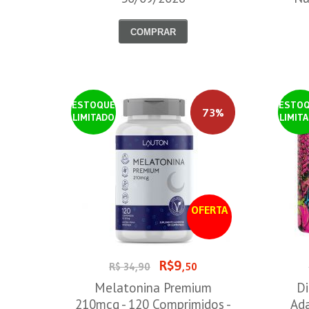
COMPRAR
ESTOQUE
ESTO
73%
LIMITADO
LIMIT
OFERTA
R$9
R$ 34,90
,50
Melatonina Premium
Di
210mcg - 120 Comprimidos -
Ada