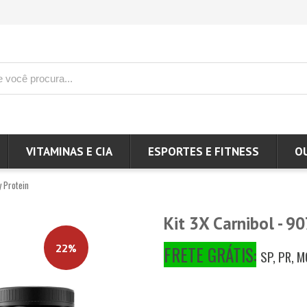
VITAMINAS E CIA
ESPORTES E FITNESS
O
 Protein
Kit 3X Carnibol - 9
22%
FRETE GRÁTIS:
SP, PR, M