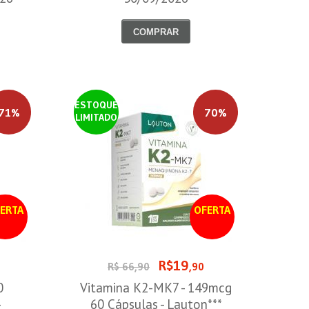
COMPRAR
ESTOQUE
71%
70%
LIMITADO
ERTA
OFERTA
R$19
0
R$ 66,90
,90
0
Vitamina K2-MK7 - 149mcg
-
60 Cápsulas - Lauton***