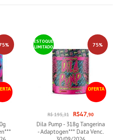
ESTOQUE
75%
75%
LIMITADO
ERTA
OFERTA
R$47
0
R$ 195,31
,90
00g
Dila Pump - 318g Tangerina
en***
- Adaptogen*** Data Venc.
026
30/09/2026