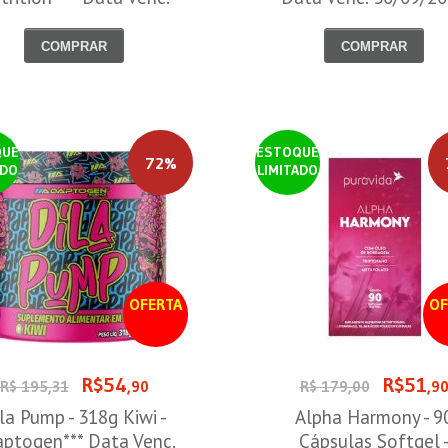
30/09/2026
COMPRAR
COMPRAR
QUE
ESTOQUE
72%
ADO
LIMITADO
OFERTA
OF
R$54
R$51
R$ 195,31
,90
R$ 179,00
,9
la Pump - 318g Kiwi -
Alpha Harmony - 9
ptogen*** Data Venc.
Cápsulas Softgel 