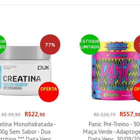
QUE
ESTOQUE
77%
ADO
LIMITADO
OFERTA
OF
R$22
R$57
R$ 99,90
,90
R$ 228,75
,9
atina Monohidratada -
Panic Pré-Treino - 3
00g Sem Sabor - Dux
Maça Verde - Adaptog
trition *** Data Venc.
Data Venc. 30/09/2