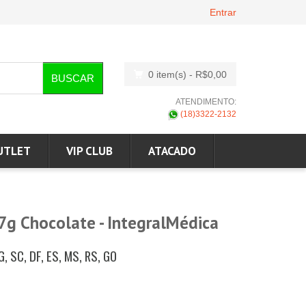
Entrar
0 item(s)
- R$0,00
BUSCAR
ATENDIMENTO:
(18)3322-2132
UTLET
VIP CLUB
ATACADO
07g Chocolate - IntegralMédica
G, SC, DF, ES, MS, RS, GO