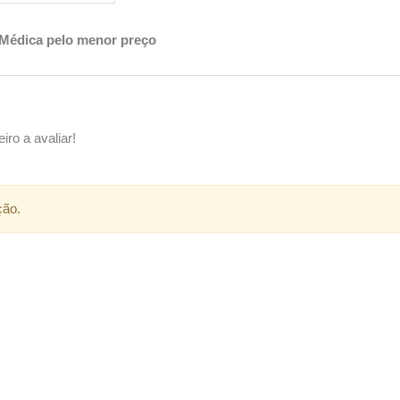
alMédica pelo menor preço
iro a avaliar!
ção.