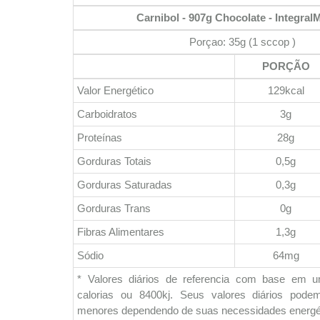
Carnibol - 907g Chocolate - Integral
Porçao: 35g (1 sccop )
PORÇÃO
Valor Energético
129kcal
Carboidratos
3g
Proteínas
28g
Gorduras Totais
0,5g
Gorduras Saturadas
0,3g
Gorduras Trans
0g
Fibras Alimentares
1,3g
Sódio
64mg
* Valores diários de referencia com base em 
calorias ou 8400kj. Seus valores diários pod
menores dependendo de suas necessidades energé