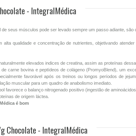
hocolate - IntegralMédica
al de seus músculos pode ser levado sempre um passo adiante, são 
alta qualidade e concentração de nutrientes, objetivando atender
 naturalmente elevados indices de creatina, assim as proteínas dessa 
 de carne bovina e peptídeos de colágeno (PromyoBlend), um excele
almente favorável após os treinos ou longos períodos de jejum, 
adação muscular para um quadro de anabolismo imediato.
arnibol favorece o balanço nitrogenado positivo (ingestão de aminoáci
oteínas de origem láctea.
alMédica é bom
7g Chocolate - IntegralMédica