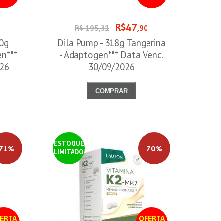
R$47
0
R$ 195,31
,90
00g
Dila Pump - 318g Tangerina
en***
- Adaptogen*** Data Venc.
026
30/09/2026
COMPRAR
ESTOQUE
71%
70%
LIMITADO
ERTA
OFERTA