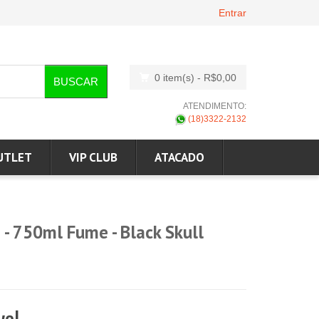
Entrar
0 item(s)
- R$0,00
BUSCAR
ATENDIMENTO:
(18)3322-2132
UTLET
VIP CLUB
ATACADO
 - 750ml Fume - Black Skull
vel