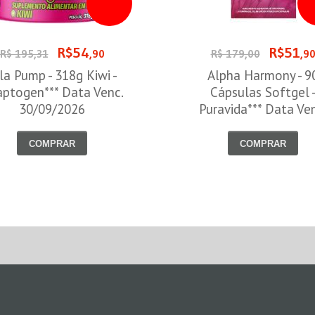
R$54
R$51
R$ 195,31
,90
R$ 179,00
,9
la Pump - 318g Kiwi -
Alpha Harmony - 9
ptogen*** Data Venc.
Cápsulas Softgel 
30/09/2026
Puravida*** Data Ve
30/08/2026
COMPRAR
COMPRAR