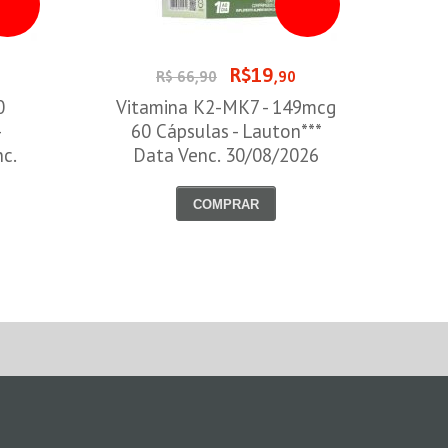
R$19
0
R$ 66,90
,90
0
Vitamina K2-MK7 - 149mcg
-
60 Cápsulas - Lauton***
nc.
Data Venc. 30/08/2026
COMPRAR