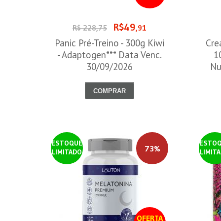
R$49
R$ 228,75
,91
Panic Pré-Treino - 300g Kiwi
Cre
- Adaptogen*** Data Venc.
1
30/09/2026
Nu
COMPRAR
ESTOQUE
ESTO
73%
LIMITADO
LIMIT
OFERTA