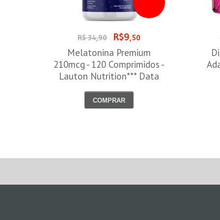
R$9
R$ 34,90
,50
Melatonina Premium
Di
210mcg - 120 Comprimidos -
Ada
Lauton Nutrition*** Data
Venc. 30/08/2026
COMPRAR