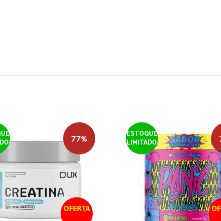
QUE
ESTOQUE
77%
ADO
LIMITADO
OFERTA
OF