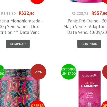
R$22
R$57
R$ 99,90
,90
R$ 228,75
,9
atina Monohidratada -
Panic Pré-Treino - 3
00g Sem Sabor - Dux
Maça Verde - Adaptog
trition *** Data Venc.
Data Venc. 30/09/2
30/09/2026
COMPRAR
COMPRAR
QUE
ESTOQUE
72%
ADO
LIMITADO
OFERTA
OF