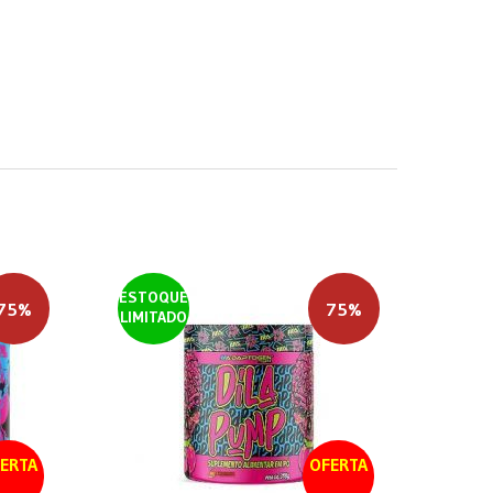
ESTOQUE
75%
75%
LIMITADO
ERTA
OFERTA