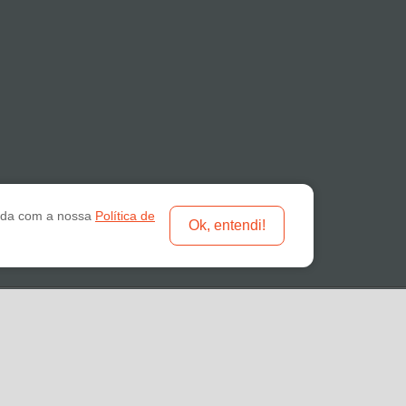
orda com a nossa
Política de
Ok, entendi!
o Suplementos Alimentares ME - CNPJ: 19.789.048/0001-59
one: 18-3322 2132 - E-mail: atendimento@otimanutri.com.br
ght © 2026 otimanutri.com.br - Todos os direitos reservados