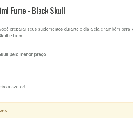
0ml Fume - Black Skull
ê preparar seus suplementos durante o dia a dia e também para lev
Skull é bom
Skull pelo menor preço
iro a avaliar!
ção.