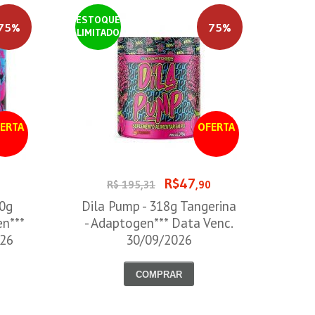
ESTOQUE
75%
75%
LIMITADO
ERTA
OFERTA
R$47
0
R$ 195,31
,90
00g
Dila Pump - 318g Tangerina
en***
- Adaptogen*** Data Venc.
026
30/09/2026
COMPRAR