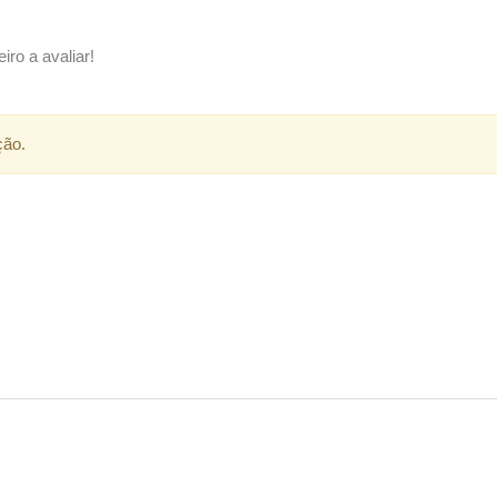
iro a avaliar!
ção.