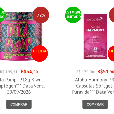
QUE
ESTOQUE
72%
ADO
LIMITADO
OFERTA
OF
R$54
R$51
R$ 195,31
,90
R$ 179,00
,9
la Pump - 318g Kiwi -
Alpha Harmony - 9
ptogen*** Data Venc.
Cápsulas Softgel 
30/09/2026
Puravida*** Data Ve
30/08/2026
COMPRAR
COMPRAR