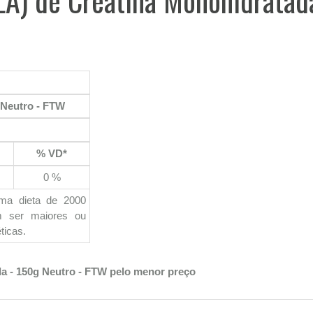
 Neutro - FTW
% VD*
0 %
uma dieta de 2000
em ser maiores ou
ticas.
a - 150g Neutro - FTW pelo menor preço