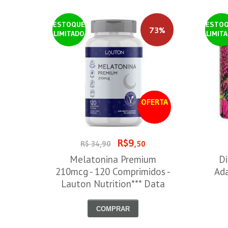
ESTOQUE
ESTO
73%
LIMITADO
LIMIT
OFERTA
R$9
R$ 34,90
,50
Melatonina Premium
Di
210mcg - 120 Comprimidos -
Ada
Lauton Nutrition*** Data
Venc. 30/08/2026
COMPRAR