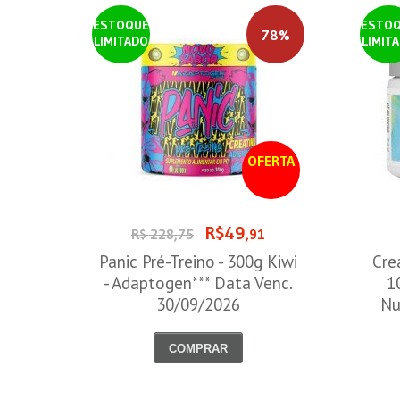
ESTOQUE
ESTO
78%
LIMITADO
LIMIT
OFERTA
R$49
R$ 228,75
,91
Panic Pré-Treino - 300g Kiwi
Cre
- Adaptogen*** Data Venc.
1
30/09/2026
Nu
COMPRAR