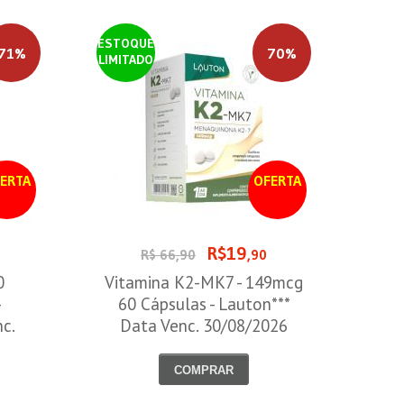
ESTOQUE
71%
70%
LIMITADO
ERTA
OFERTA
R$19
0
R$ 66,90
,90
0
Vitamina K2-MK7 - 149mcg
-
60 Cápsulas - Lauton***
nc.
Data Venc. 30/08/2026
COMPRAR