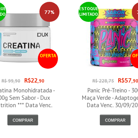
QUE
ESTOQUE
77%
ADO
LIMITADO
OFERTA
OF
R$22
R$57
R$ 99,90
,90
R$ 228,75
,9
atina Monohidratada -
Panic Pré-Treino - 3
00g Sem Sabor - Dux
Maça Verde - Adaptog
trition *** Data Venc.
Data Venc. 30/09/2
30/09/2026
COMPRAR
COMPRAR