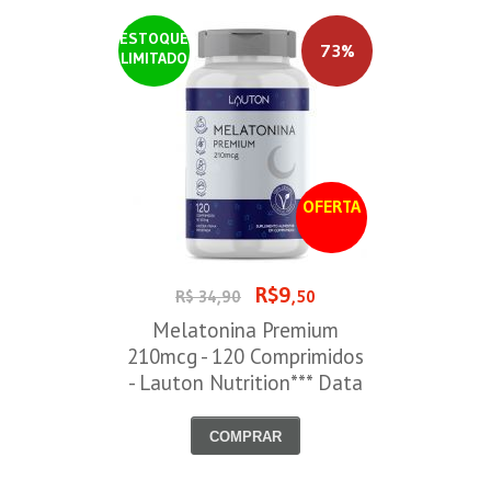
ESTOQUE
73%
LIMITADO
OFERTA
R$9
R$ 34,90
,50
Melatonina Premium
210mcg - 120 Comprimidos
- Lauton Nutrition*** Data
Venc. 30/08/2026
COMPRAR