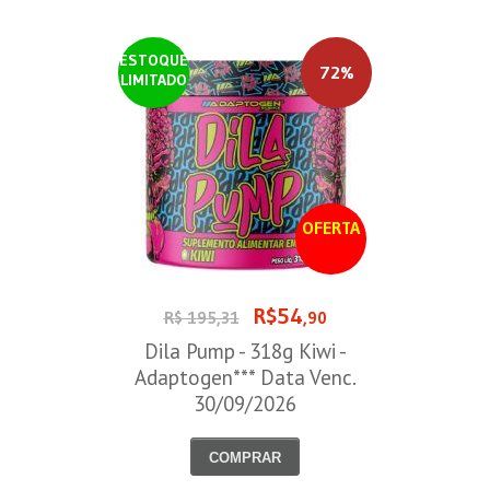
ESTOQUE
72%
LIMITADO
OFERTA
R$54
R$ 195,31
,90
Dila Pump - 318g Kiwi -
Adaptogen*** Data Venc.
30/09/2026
COMPRAR